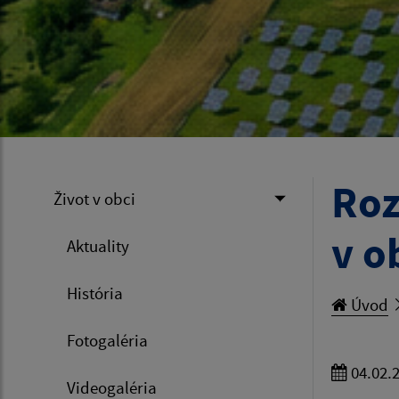
Roz
Život v obci
v o
Aktuality
História
Úvod
Fotogaléria
04.02.
Videogaléria