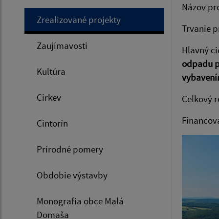
Názov
Zrealizované projekty
Trvani
Zaujímavosti
Hlavný 
odpadu p
Kultúra
vybavení
Cirkev
Celkov
Financova
Cintorín
Prírodné pomery
Obdobie výstavby
Monografia obce Malá
Domaša