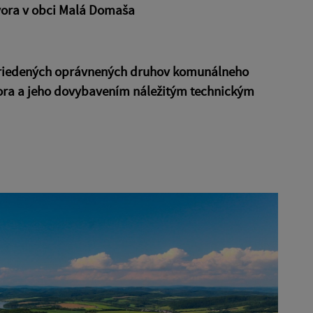
vora v obci Malá Domaša
ytriedených oprávnených druhov komunálneho
ora a jeho dovybavením náležitým technickým