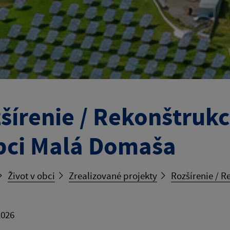
šírenie / Rekonštruk
bci Malá Domaša
Život v obci
Zrealizované projekty
Rozšírenie / 
2026