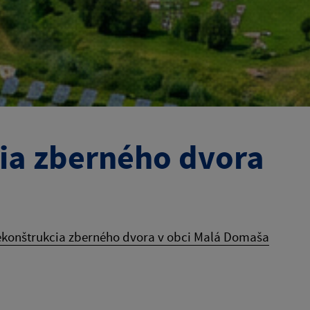
cia zberného dvora
Rekonštrukcia zberného dvora v obci Malá Domaša