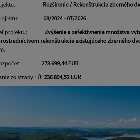
 projektu:
Rozšírenie / Rekonštrukcia zberného d
e projektu:
08/2024 - 07/2026
cieľ projektu:
Zvýšenie a zefektívnenie množstva v
rostredníctvom rekonštrukcie existujúceho zberného dv
m.
ý rozpočet:
278 699,44 EUR
nie zo strany EÚ:
236 894,52 EUR