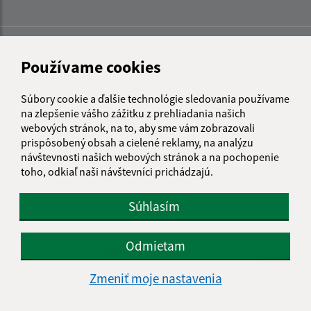
Používame cookies
Súbory cookie a ďalšie technológie sledovania používame
na zlepšenie vášho zážitku z prehliadania našich
webových stránok, na to, aby sme vám zobrazovali
prispôsobený obsah a cielené reklamy, na analýzu
návštevnosti našich webových stránok a na pochopenie
toho, odkiaľ naši návštevníci prichádzajú.
Súhlasím
Odmietam
Informácie o stránke:
Zmeniť moje nastavenia
Vyhlásenie o prístupnosti
Autorské práva
Ochrana osobných údajov