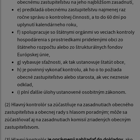
obecnému zastupiteľstvu na jeho najbližšom zasadnutí,
e) predkladá obecnému zastupiteľstvu najmenej raz
ročne správu o kontrolnej činnosti, a to do 60 dní po
uplynutí kalendárneho roku,
f) spolupracuje so štátnymi orgánmi vo veciach kontroly
hospodárenia s prostriedkami pridelenými obci zo
štátneho rozpočtu alebo zo štrukturálnych fondov
Európskej únie,
g) vybavuje sťažnosti, ak tak ustanovuje štatút obce,
h) je povinný vykonať kontrolu, ak ho o to požiada
obecné zastupiteľstvo alebo starosta, ak vec neznesie
odklad,
i) plní ďalšie úlohy ustanovené osobitným zákonom.
(2) Hlavný kontrolór sa zúčastňuje na zasadnutiach obecného
zastupiteľstva a obecnej rady s hlasom poradným; môže sa
zúčastňovať aj na zasadnutiach komisií zriadených obecným
zastupiteľstvom.
(3) Hlavný kontrolór
je oprávnený nahliadať do dokladov
, ako