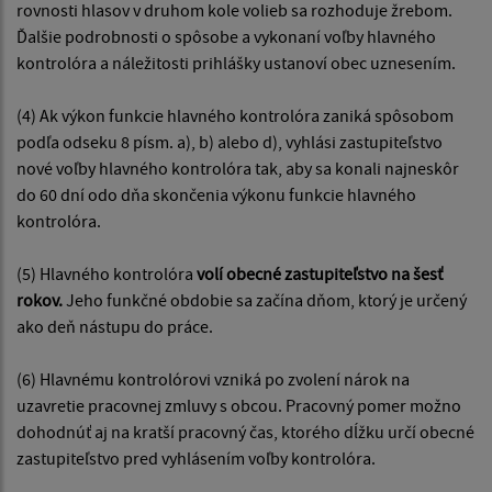
rovnosti hlasov v druhom kole volieb sa rozhoduje žrebom.
Ďalšie podrobnosti o spôsobe a vykonaní voľby hlavného
kontrolóra a náležitosti prihlášky ustanoví obec uznesením.
(4) Ak výkon funkcie hlavného kontrolóra zaniká spôsobom
podľa odseku 8 písm. a), b) alebo d), vyhlási zastupiteľstvo
nové voľby hlavného kontrolóra tak, aby sa konali najneskôr
do 60 dní odo dňa skončenia výkonu funkcie hlavného
kontrolóra.
(5) Hlavného kontrolóra
volí obecné zastupiteľstvo na šesť
rokov.
Jeho funkčné obdobie sa začína dňom, ktorý je určený
ako deň nástupu do práce.
(6) Hlavnému kontrolórovi vzniká po zvolení nárok na
uzavretie pracovnej zmluvy s obcou. Pracovný pomer možno
dohodnúť aj na kratší pracovný čas, ktorého dĺžku určí obecné
zastupiteľstvo pred vyhlásením voľby kontrolóra.