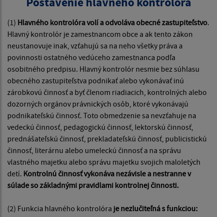
Postavenie hlavného kontrolóra
(1)
Hlavného kontrolóra volí a odvoláva obecné zastupiteľstvo
.
Hlavný kontrolór je zamestnancom obce a ak tento zákon
neustanovuje inak, vzťahujú sa na neho všetky práva a
povinnosti ostatného vedúceho zamestnanca podľa
osobitného predpisu. Hlavný kontrolór nesmie bez súhlasu
obecného zastupiteľstva podnikať alebo vykonávať inú
zárobkovú činnosť a byť členom riadiacich, kontrolných alebo
dozorných orgánov právnických osôb, ktoré vykonávajú
podnikateľskú činnosť. Toto obmedzenie sa nevzťahuje na
vedeckú činnosť, pedagogickú činnosť, lektorskú činnosť,
prednášateľskú činnosť, prekladateľskú činnosť, publicistickú
činnosť, literárnu alebo umeleckú činnosť a na správu
vlastného majetku alebo správu majetku svojich maloletých
detí.
Kontrolnú činnosť vykonáva nezávisle a nestranne v
súlade so základnými pravidlami kontrolnej činnosti.
(2) Funkcia hlavného kontrolóra
je nezlučiteľná s funkciou: