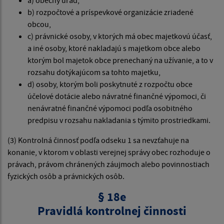
a) obecný úrad,
b) rozpočtové a príspevkové organizácie zriadené
obcou,
c) právnické osoby, v ktorých má obec majetkovú účasť,
a iné osoby, ktoré nakladajú s majetkom obce alebo
ktorým bol majetok obce prenechaný na užívanie, a to v
rozsahu dotýkajúcom sa tohto majetku,
d) osoby, ktorým boli poskytnuté z rozpočtu obce
účelové dotácie alebo návratné finančné výpomoci, či
nenávratné finančné výpomoci podľa osobitného
predpisu v rozsahu nakladania s týmito prostriedkami.
(3) Kontrolná činnosť podľa odseku 1 sa nevzťahuje na
konanie, v ktorom v oblasti verejnej správy obec rozhoduje o
právach, právom chránených záujmoch alebo povinnostiach
fyzických osôb a právnických osôb.
§ 18e
Pravidlá kontrolnej činnosti