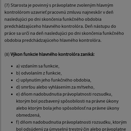
(7) Starosta je povinný s právoplatne zvoleným hlavným
kontrolórom uzavrieť pracovnú zmluvu najneskôr v deň
nasledujúci po dni skončenia funkčného obdobia
predchádzajúceho hlavného kontrolóra. Deň nástupu do
práce sa určí na deň nasledujúci po dni skončenia funkčného
obdobia predchádzajúceho hlavného kontrolóra.
(8)
Výkon funkcie hlavného kontrolóra zaniká:
a) vzdaním sa funkcie,
b) odvolaním z funkcie,
c) uplynutím jeho funkčného obdobia,
d) smrťou alebo vyhlásením za mŕtveho,
e) dňom nadobudnutia právoplatnosti rozsudku,
ktorým bol pozbavený spôsobilosti na právne úkony
alebo ktorým bola jeho spôsobilosť na právne úkony
obmedzená,
f) dňom nadobudnutia právoplatnosti rozsudku, ktorým
bol odsúdený za úmyselný trestný čin alebo právoplatne