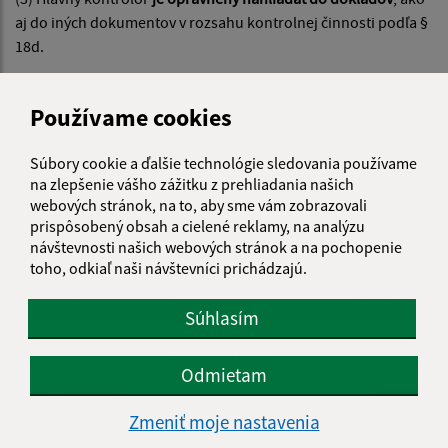
aj do iných dokumentov v rozsahu kontrolnej činnosti podľa §
18d.
(4) Hlavný kontrolór
je povinný na požiadanie bezodkladne
sprístupniť výsledky kontrol poslancom alebo starostovi
.
Používame cookies
Súbory cookie a ďalšie technológie sledovania používame
na zlepšenie vášho zážitku z prehliadania našich
webových stránok, na to, aby sme vám zobrazovali
prispôsobený obsah a cielené reklamy, na analýzu
návštevnosti našich webových stránok a na pochopenie
Je táto stránka užitočná?
Áno
Nie
toho, odkiaľ naši návštevníci prichádzajú.
Boli tieto 
Boli 
Našli ste na stránke chybu?
Napíšte nám
Súhlasím
Napíšte nám:
Odmietam
Meno (povinné)
Zmeniť moje nastavenia