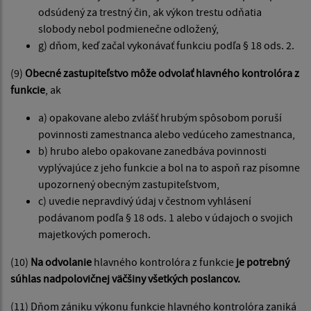
odsúdený za trestný čin, ak výkon trestu odňatia
slobody nebol podmienečne odložený,
g) dňom, keď začal vykonávať funkciu podľa § 18 ods. 2.
(9)
Obecné zastupiteľstvo môže odvolať hlavného kontrolóra z
funkcie
, ak
a) opakovane alebo zvlášť hrubým spôsobom poruší
povinnosti zamestnanca alebo vedúceho zamestnanca,
b) hrubo alebo opakovane zanedbáva povinnosti
vyplývajúce z jeho funkcie a bol na to aspoň raz písomne
upozornený obecným zastupiteľstvom,
c) uvedie nepravdivý údaj v čestnom vyhlásení
podávanom podľa § 18 ods. 1 alebo v údajoch o svojich
majetkových pomeroch.
(10)
Na odvolanie
hlavného kontrolóra z funkcie
je potrebný
súhlas nadpolovičnej väčšiny všetkých poslancov.
(11) Dňom zániku výkonu funkcie hlavného kontrolóra zaniká