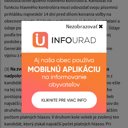
obdobia doterajšieho hlavného kontrolóra. Kandidát na
funkciu hlavného kontrolóra musí odovzdať svoju písomnú
prihlášku najneskôr 14 dní pred dňom konania voľby na
obecnom úrade. Súčasťou prihlášky je aj doklad o vzdelaní a
Nezobrazovať
údaje potrebné na vyžiadanie výpisu z registra trestov. Údaje
podľa tretej vety obec bezodkladne zašle v elektronickej
podobe prostredníctvom elektronickej komunikácie
Generálnej prokuratúre Slovenskej republiky na vydanie
výpisu z registra trestov.
(3)
Na zvolenie hlavného kontrolóra je potrebný súhlas
nadpolovičnej väčšiny všetkých poslancov.
Ak ani jeden z
kandidátov takú väčšinu nezískal, obecné zastupiteľstvo ešte
na tej istej schôdzi vykoná druhé kolo volieb, do ktorého
postúpia dvaja kandidáti, ktorí získali v prvom kole volieb
najväčší počet platných hlasov. V prípade rovnosti hlasov do
druhého kola volieb postupujú všetci kandidáti s najväčším
počtom platných hlasov. V druhom kole volieb je zvolený ten
kandidát, ktorý získal najväčší počet platných hlasov. Pri