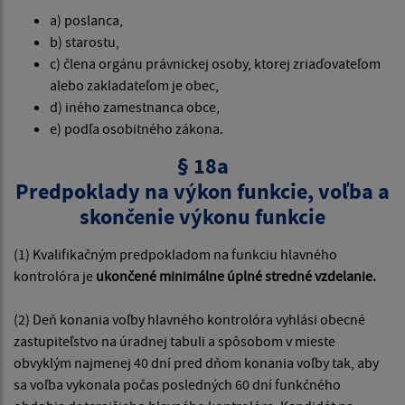
a) poslanca,
b) starostu,
c) člena orgánu právnickej osoby, ktorej zriaďovateľom
alebo zakladateľom je obec,
d) iného zamestnanca obce,
e) podľa osobitného zákona.
§ 18a
Predpoklady na výkon funkcie, voľba a
skončenie výkonu funkcie
(1) Kvalifikačným predpokladom na funkciu hlavného
kontrolóra je
ukončené minimálne úplné stredné vzdelanie.
(2) Deň konania voľby hlavného kontrolóra vyhlási obecné
zastupiteľstvo na úradnej tabuli a spôsobom v mieste
obvyklým najmenej 40 dní pred dňom konania voľby tak, aby
sa voľba vykonala počas posledných 60 dní funkčného