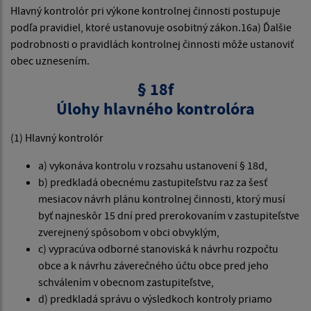
Hlavný kontrolór pri výkone kontrolnej činnosti postupuje
podľa pravidiel, ktoré ustanovuje osobitný zákon.16a) Ďalšie
podrobnosti o pravidlách kontrolnej činnosti môže ustanoviť
obec uznesením.
§ 18f
Úlohy hlavného kontrolóra
(1) Hlavný kontrolór
a) vykonáva kontrolu v rozsahu ustanovení § 18d,
b) predkladá obecnému zastupiteľstvu raz za šesť
mesiacov návrh plánu kontrolnej činnosti, ktorý musí
byť najneskôr 15 dní pred prerokovaním v zastupiteľstve
zverejnený spôsobom v obci obvyklým,
c) vypracúva odborné stanoviská k návrhu rozpočtu
obce a k návrhu záverečného účtu obce pred jeho
schválením v obecnom zastupiteľstve,
d) predkladá správu o výsledkoch kontroly priamo