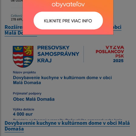
Rozšírenie / Rekonštrukcia zberného dvora v obci
Malá Domaša
Dovybavenie kuchyne v kultúrnom dome v obci Malá
Domaša