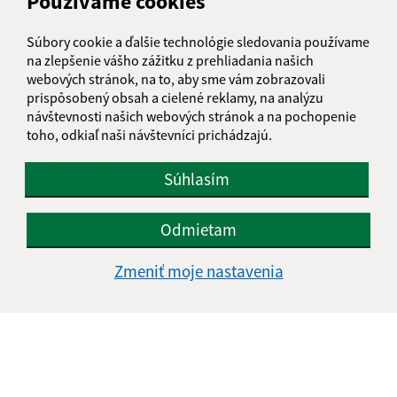
Používame cookies
Našli ste na stránke chybu?
Napíšte nám
Súbory cookie a ďalšie technológie sledovania používame
na zlepšenie vášho zážitku z prehliadania našich
Napíšte nám:
webových stránok, na to, aby sme vám zobrazovali
Meno (povinné)
prispôsobený obsah a cielené reklamy, na analýzu
návštevnosti našich webových stránok a na pochopenie
toho, odkiaľ naši návštevníci prichádzajú.
E-mailová adresa (povinné)
Súhlasím
Odmietam
Text vašej správy (povinné)
Zmeniť moje nastavenia
Oboznámil som sa so
spracúvaním osobných