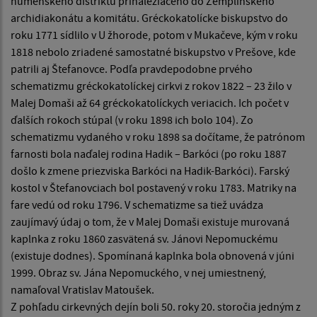
humenského dištriktu prináležiaceho do Zemplínskeho
archidiakonátu a komitátu. Gréckokatolícke biskupstvo do
roku 1771 sídlilo v U žhorode, potom v Mukačeve, kým v roku
1818 nebolo zriadené samostatné biskupstvo v Prešove, kde
patrili aj Štefanovce. Podľa pravdepodobne prvého
schematizmu gréckokatolíckej cirkvi z rokov 1822 – 23 žilo v
Malej Domaši až 64 gréckokatolíckych veriacich. Ich počet v
ďalších rokoch stúpal (v roku 1898 ich bolo 104). Zo
schematizmu vydaného v roku 1898 sa dočítame, že patrónom
farnosti bola naďalej rodina Hadik – Barkóci (po roku 1887
došlo k zmene priezviska Barkóci na Hadik-Barkóci). Farský
kostol v Štefanovciach bol postavený v roku 1783. Matriky na
fare vedú od roku 1796. V schematizme sa tiež uvádza
zaujímavý údaj o tom, že v Malej Domaši existuje murovaná
kaplnka z roku 1860 zasvätená sv. Jánovi Nepomuckému
(existuje dodnes). Spomínaná kaplnka bola obnovená v júni
1999. Obraz sv. Jána Nepomuckého, v nej umiestnený,
namaľoval Vratislav Matoušek.
Z pohľadu cirkevných dejín boli 50. roky 20. storočia jedným z