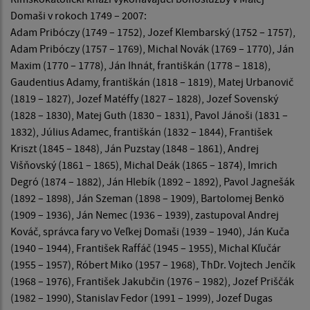
Domaši v rokoch 1749 – 2007:
Adam Pribóczy (1749 – 1752), Jozef Klembarský (1752 – 1757),
Adam Pribóczy (1757 – 1769), Michal Novák (1769 – 1770), Ján
Maxim (1770 – 1778), Ján Ihnát, františkán (1778 – 1818),
Gaudentius Adamy, františkán (1818 – 1819), Matej Urbanovič
(1819 – 1827), Jozef Matéffy (1827 – 1828), Jozef Sovenský
(1828 – 1830), Matej Guth (1830 – 1831), Pavol Jánoši (1831 –
1832), Július Adamec, františkán (1832 – 1844), František
Kriszt (1845 – 1848), Ján Puzstay (1848 – 1861), Andrej
Višňovský (1861 – 1865), Michal Deák (1865 – 1874), Imrich
Degró (1874 – 1882), Ján Hlebík (1892 – 1892), Pavol Jagnešák
(1892 – 1898), Ján Szeman (1898 – 1909), Bartolomej Benkö
(1909 – 1936), Ján Nemec (1936 – 1939), zastupoval Andrej
Kováč, správca fary vo Veľkej Domaši (1939 – 1940), Ján Kuča
(1940 – 1944), František Raffáč (1945 – 1955), Michal Kľučár
(1955 – 1957), Róbert Miko (1957 – 1968), ThDr. Vojtech Jenčík
(1968 – 1976), František Jakubčin (1976 – 1982), Jozef Priščák
(1982 – 1990), Stanislav Fedor (1991 – 1999), Jozef Dugas