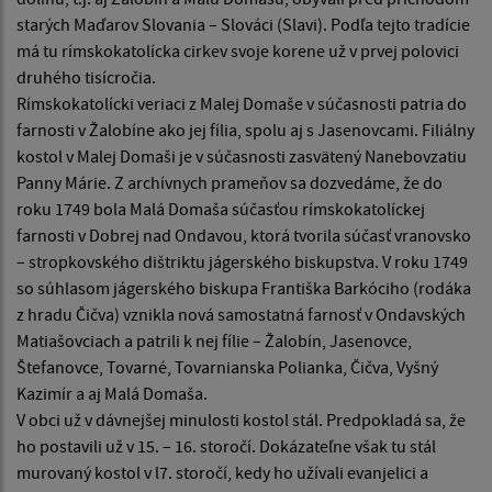
starých Maďarov Slovania – Slováci (Slavi). Podľa tejto tradície
má tu rímskokatolícka cirkev svoje korene už v prvej polovici
druhého tisícročia.
Rímskokatolícki veriaci z Malej Domaše v súčasnosti patria do
farnosti v Žalobíne ako jej fília, spolu aj s Jasenovcami. Filiálny
kostol v Malej Domaši je v súčasnosti zasvätený Nanebovzatiu
Panny Márie. Z archívnych prameňov sa dozvedáme, že do
roku 1749 bola Malá Domaša súčasťou rímskokatolíckej
farnosti v Dobrej nad Ondavou, ktorá tvorila súčasť vranovsko
– stropkovského dištriktu jágerského biskupstva. V roku 1749
so súhlasom jágerského biskupa Františka Barkóciho (rodáka
z hradu Čičva) vznikla nová samostatná farnosť v Ondavských
Matiašovciach a patrili k nej fílie – Žalobín, Jasenovce,
Štefanovce, Tovarné, Tovarnianska Polianka, Čičva, Vyšný
Kazimír a aj Malá Domaša.
V obci už v dávnejšej minulosti kostol stál. Predpokladá sa, že
ho postavili už v 15. – 16. storočí. Dokázateľne však tu stál
murovaný kostol v l7. storočí, kedy ho užívali evanjelici a