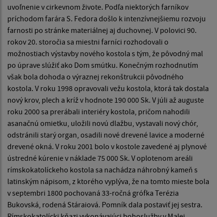
uvoľnenie v cirkevnom živote. Podľa niektorých farníkov
príchodom farára S. Fedora došlo k intenzívnejšiemu rozvoju
farnosti po stránke materiálnej aj duchovnej. V polovici 90.
rokov 20. storočia sa miestni farníci rozhodovali o
možnostiach výstavby nového kostola s tým, že pôvodný mal
po úprave slúžiť ako Dom smútku. Konečným rozhodnutím
však bola dohoda o výraznej rekonštrukcii pôvodného
kostola. V roku 1998 opravovali vežu kostola, ktorá tak dostala
nový krov, plech a kríž v hodnote 190 000 Sk. V júli až auguste
roku 2000 sa prerábali interiéry kostola, pričom nahodili
asanačnú omietku, uložili novú dlažbu, vystavali nový chór,
odstránili starý organ, osadili nové drevené lavice a moderné
drevené okná. V roku 2001 bolo v kostole zavedené aj plynové
ústredné kúrenie v náklade 75 000 Sk. V oplotenom areáli
rímskokatolíckeho kostola sa nachádza náhrobný kameň s
latinským nápisom, z ktorého vyplýva, že na tomto mieste bola
v septembri 1800 pochovaná 33-ročná grófka Terézia
Bukovská, rodená Stáraiová. Pomník dala postaviť jej sestra.
Rímskokatolícki kňazi vykonávajúci bohoslužby v Malej