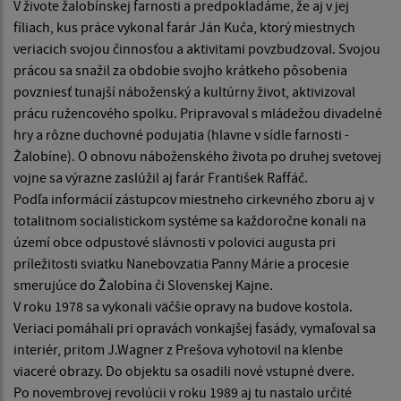
V živote žalobínskej farnosti a predpokladáme, že aj v jej
fíliach, kus práce vykonal farár Ján Kuča, ktorý miestnych
veriacich svojou činnosťou a aktivitami povzbudzoval. Svojou
prácou sa snažil za obdobie svojho krátkeho pôsobenia
povzniesť tunajší náboženský a kultúrny život, aktivizoval
prácu ružencového spolku. Pripravoval s mládežou divadelné
hry a rôzne duchovné podujatia (hlavne v sídle farnosti -
Žalobíne). O obnovu náboženského života po druhej svetovej
vojne sa výrazne zaslúžil aj farár František Raffáč.
Podľa informácií zástupcov miestneho cirkevného zboru aj v
totalitnom socialistickom systéme sa každoročne konali na
území obce odpustové slávnosti v polovici augusta pri
príležitosti sviatku Nanebovzatia Panny Márie a procesie
smerujúce do Žalobína či Slovenskej Kajne.
V roku 1978 sa vykonali väčšie opravy na budove kostola.
Veriaci pomáhali pri opravách vonkajšej fasády, vymaľoval sa
interiér, pritom J.Wagner z Prešova vyhotovil na klenbe
viaceré obrazy. Do objektu sa osadili nové vstupné dvere.
Po novembrovej revolúcii v roku 1989 aj tu nastalo určité