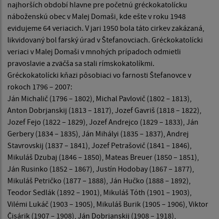
najhorších období hlavne pre početnú gréckokatolícku
náboženskú obec v Malej Domaši, kde ešte v roku 1948
evidujeme 64 veriacich. V jari 1950 bola táto cirkev zakázaná,
likvidovaný bol farský úrad v Štefanovciach. Gréckokatolícki
veriaci v Malej Domaši v mnohých prípadoch odmietli
pravoslavie a zväčša sa stali rímskokatolíkmi.
Gréckokatolícki kňazi pôsobiaci vo farnosti Štefanovce v
rokoch 1796 – 2007:
Ján Michalič (1796 – 1802), Michal Pavlovič (1802 – 1813),
Anton Dobrjanskij (1813 – 1817), Jozef Gavriš (1818 – 1822),
Jozef Fejo (1822 – 1829), Jozef Andrejco (1829 – 1833), Ján
Gerbery (1834 – 1835), Ján Mihályi (1835 – 1837), Andrej
Stavrovskij (1837 – 1841), Jozef Petrašovič (1841 – 1846),
Mikuláš Dzubaj (1846 – 1850), Mateas Breuer (1850 – 1851),
Ján Rusinko (1852 – 1867), Justín Hodobay (1867 – 1877),
Mikuláš Petričko (1877 – 1888), Ján Hučko (1888 – 1892),
Teodor Sedlák (1892 – 1901), Mikuláš Tóth (1901 – 1903),
Vilémi Lukáč (1903 – 1905), Mikuláš Burik (1905 – 1906), Viktor
Čisárik (1907 – 1908), Ján Dobrjanskij (1908 – 1918),