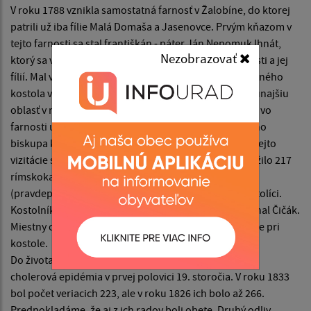
V roku 1788 vznikla samostatná farnosť v Žalobíne, do ktorej
patrili už iba fílie Malá Domaša a Jasenovce. Prvým kňazom v
tejto farnosti sa stal františkán - páter Ján Nepomuk Ihnát,
Nezobrazovať
ktorý sa významne zaslúžil o rozvoj žalobínskej farnosti a jej
fílií. Mal veľkú zásluhu na obnove zemetrasením zničeného
kostola v Malej Domaši. Zemetrasenie postihlo celú tunajšiu
oblasť v rokoch 1778 – 1779. Počas jeho pôsobenia sa vo
farnosti uskutočnila 7. septembra 1816 vizitácia prvého
biskupa košickej diecézy Andreja Sabóa. Zo zápisu z tejto
vizitácie sa dozvedáme, že v Malej Domaši v tom čase žilo 217
rímskokatolíkov a o tom, že v obci bol aj mlyn
(pravdepodobne na Ondave), kde žili štyria rímskokatolíci.
Kostolníkom a zvonárom v miestnom kostole bol Michal Čičák.
Miestny cintorín sa nachádzal v intraviláne obce, už nie pri
kostole.
Do života rímskokatolíkov v obci nepriaznivo zasiahla
cholerová epidémia v prvej polovici 19. storočia. V roku 1833
bol počet veriacich 223, ale v roku 1826 ich bolo až 266.
Predpokladáme, že aj z ich radov boli obete. Druhý odliv