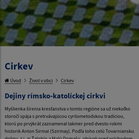
Cirkev
Úvod
Život v obci
Cirkev
Dejiny rímsko-katolíckej cirkvi
Myšlienka šírenia kresťanstva v tomto regióne sa už niekoľko
storočí spája s pretrvávajúcou cyrilometodskou tradíciou,
ktorú po prvýkrát zaznamenal takmer pred dvesto rokmi
historik Anton Sirmai (Szirmay). Podľa toho celú Tovarniansku
dolinu, t.j. aj Žalobín a Malú Domašu, obývali pred príchodom