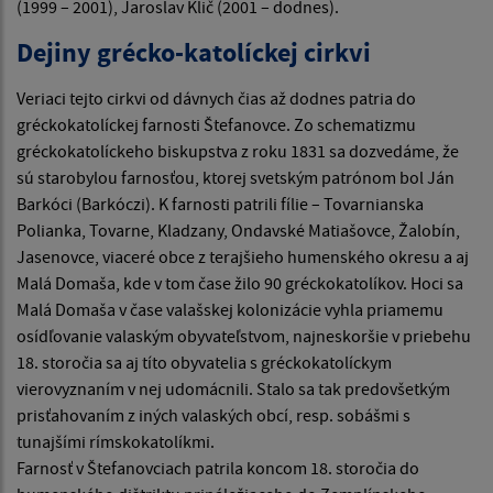
(1999 – 2001), Jaroslav Klič (2001 – dodnes).
Dejiny grécko-katolíckej cirkvi
Veriaci tejto cirkvi od dávnych čias až dodnes patria do
gréckokatolíckej farnosti Štefanovce. Zo schematizmu
gréckokatolíckeho biskupstva z roku 1831 sa dozvedáme, že
sú starobylou farnosťou, ktorej svetským patrónom bol Ján
Barkóci (Barkóczi). K farnosti patrili fílie – Tovarnianska
Polianka, Tovarne, Kladzany, Ondavské Matiašovce, Žalobín,
Jasenovce, viaceré obce z terajšieho humenského okresu a aj
Malá Domaša, kde v tom čase žilo 90 gréckokatolíkov. Hoci sa
Malá Domaša v čase valašskej kolonizácie vyhla priamemu
osídľovanie valaským obyvateľstvom, najneskoršie v priebehu
18. storočia sa aj títo obyvatelia s gréckokatolíckym
vierovyznaním v nej udomácnili. Stalo sa tak predovšetkým
prisťahovaním z iných valaských obcí, resp. sobášmi s
tunajšími rímskokatolíkmi.
Farnosť v Štefanovciach patrila koncom 18. storočia do