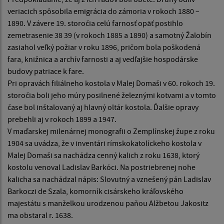
veriacich spôsobila emigrácia do zámoria v rokoch 1880 –
1890. V závere 19. storočia celú farnosť opäť postihlo
zemetrasenie 38 39 (v rokoch 1885 a 1890) a samotný Žalobín
zasiahol veľký požiar v roku 1896, pričom bola poškodená
fara, knižnica a archív farnosti a aj vedľajšie hospodárske
budovy patriace k fare.
Pri opravách filiálneho kostola v Malej Domaši v 60. rokoch 19.
storočia boli jeho múry posilnené železnými kotvami a v tomto
čase bol inštalovaný aj hlavný oltár kostola. Ďalšie opravy
prebehli aj v rokoch 1899 a 1947.
V maďarskej milenárnej monografii o Zemplínskej župe z roku
1904 sa uvádza, že v inventári rímskokatolíckeho kostola v
Malej Domaši sa nachádza cenný kalich z roku 1638, ktorý
kostolu venoval Ladislav Barkóci. Na postriebrenej nohe
kalicha sa nachádzal nápis: Slovutný a vznešený pán Ladislav
Barkoczi de Szala, komorník cisárskeho kráľovského
majestátu s manželkou urodzenou paňou Alžbetou Jakositz
ma obstaral r. 1638.