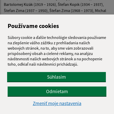
Bartolomej Kizák (1919 – 1926), Štefan Kopik (1934 – 1937),
Štefan Zima (1937 – 1950), Štefan Zima (1968 – 1973), Michal
Onderko (1973 – 1977), Juraj Červený (1977 – 2000), Slavomír
Pálfy (2000 – dodnes).
Používame cookies
Súbory cookie a ďalšie technológie sledovania používame
na zlepšenie vášho zážitku z prehliadania našich
webových stránok, na to, aby sme vám zobrazovali
prispôsobený obsah a cielené reklamy, na analýzu
návštevnosti našich webových stránok a na pochopenie
Je táto stránka užitočná?
Áno
Nie
Boli tieto 
Boli 
toho, odkiaľ naši návštevníci prichádzajú.
Našli ste na stránke chybu?
Napíšte nám
Súhlasím
Napíšte nám:
Odmietam
Meno (povinné)
Zmeniť moje nastavenia