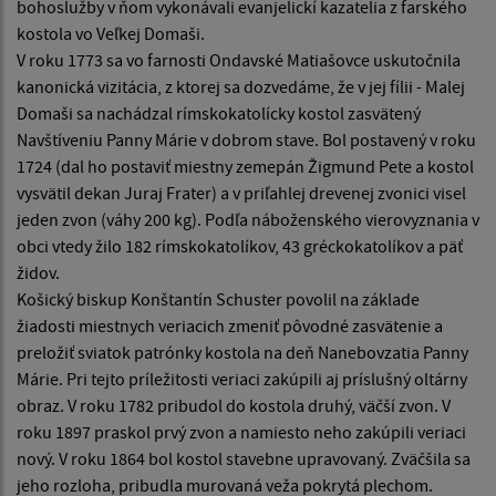
bohoslužby v ňom vykonávali evanjelickí kazatelia z farského
kostola vo Veľkej Domaši.
V roku 1773 sa vo farnosti Ondavské Matiašovce uskutočnila
kanonická vizitácia, z ktorej sa dozvedáme, že v jej fílii - Malej
Domaši sa nachádzal rímskokatolícky kostol zasvätený
Navštíveniu Panny Márie v dobrom stave. Bol postavený v roku
1724 (dal ho postaviť miestny zemepán Žigmund Pete a kostol
vysvätil dekan Juraj Frater) a v priľahlej drevenej zvonici visel
jeden zvon (váhy 200 kg). Podľa náboženského vierovyznania v
obci vtedy žilo 182 rímskokatolíkov, 43 gréckokatolíkov a päť
židov.
Košický biskup Konštantín Schuster povolil na základe
žiadosti miestnych veriacich zmeniť pôvodné zasvätenie a
preložiť sviatok patrónky kostola na deň Nanebovzatia Panny
Márie. Pri tejto príležitosti veriaci zakúpili aj príslušný oltárny
obraz. V roku 1782 pribudol do kostola druhý, väčší zvon. V
roku 1897 praskol prvý zvon a namiesto neho zakúpili veriaci
nový. V roku 1864 bol kostol stavebne upravovaný. Zväčšila sa
jeho rozloha, pribudla murovaná veža pokrytá plechom.