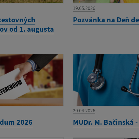
19.05.2026
cestovných
Pozvánka na Deň de
ov od 1. augusta
20.04.2026
ndum 2026
MUDr. M. Bačinská 