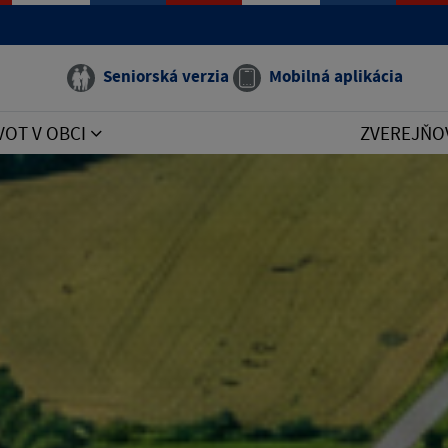
Seniorská verzia
Mobilná aplikácia
VOT V OBCI
ZVEREJŇO