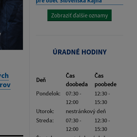
pre obec Slovenská Kajňa
Zobraziť ďalšie oznamy
ÚRADNÉ HODINY
ých
Čas
Čas
Deň
orov
doobeda
poobede
Pondelok:
07:30 -
12:30 -
12:00
15:30
Utorok:
nestránkový deň
Streda:
07:30 -
12:30 -
12:00
15:30