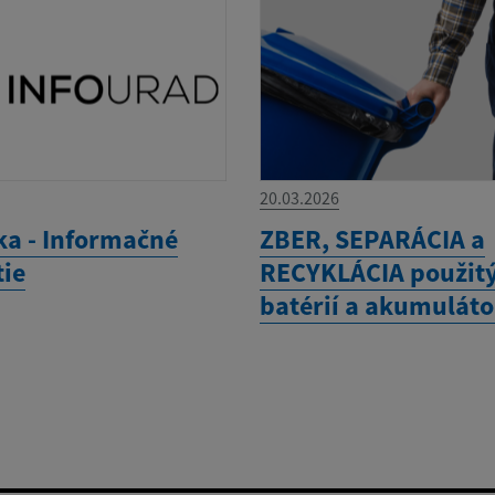
20.03.2026
a - Informačné
ZBER, SEPARÁCIA a
tie
RECYKLÁCIA použit
batérií a akumulát