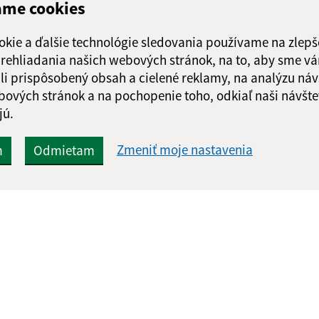
ame cookies
Obedňajšia prestáv
okie a ďalšie technológie sledovania používame na zlepš
 prehliadania našich webových stránok, na to, aby sme v
li prispôsobený obsah a cielené reklamy, na analýzu náv
bových stránok a na pochopenie toho, odkiaľ naši návšte
Google reCaptcha Response
Odoslať
ch
jú.
správu
Zmeniť moje nastavenia
m
Odmietam