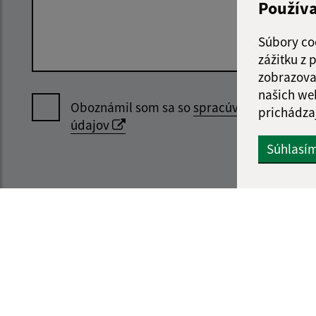
Použív
Súbory co
zážitku z
zobrazova
našich we
Oboznámil som sa so
spracúvaním osobný
prichádza
údajov
Súhlasí