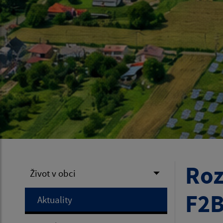
Roz
Život v obci
F2
Aktuality