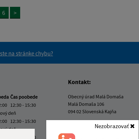
6
>
 ste na stránke chybu?
vás užitočné?
e pre vás užitočné?
Kontakt:
Obecný úrad Malá Domaša
beda
Čas poobede
Malá Domaša 106
2:00
12:30 - 15:30
094 02 Slovenská Kajňa
ový deň
2:00
12:30 - 15:30
info@maladomasa.sk
Nezobrazovať
ový deň
+421 57 488 54 70
2:00
12:30 - 15:30