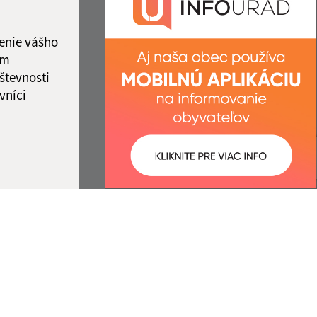
IČO: 00332534
ka:
12:00 - 12:30
enie vášho
ám
števnosti
vníci