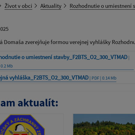
Život v obci
Aktuality
Rozhodnutie o umiestnení
2025
á Domaša zverejňuje formou verejnej vyhlášky Rozhodn
hodnutie o umiestnení stavby_F2BTS_O2_300_VTMAD
|
 0.2 Mb
ejná vyhláška_F2BTS_O2_300_VTMAD
| PDF | 0.14 Mb
am aktualít: