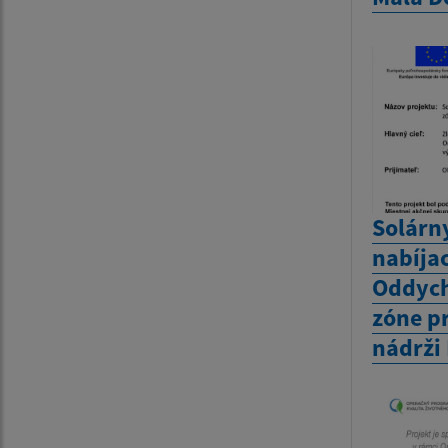
Solárny
nabíja
Oddych
zóne p
nádrži