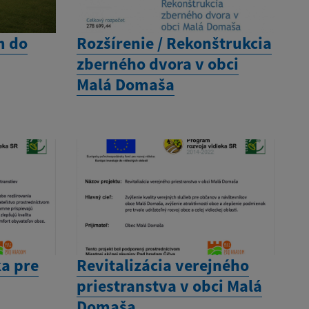
m do
Rozšírenie / Rekonštrukcia
zberného dvora v obci
Malá Domaša
a pre
Revitalizácia verejného
priestranstva v obci Malá
Domaša