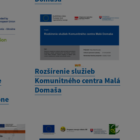
Rozšírenie služieb
e
Komunitného centra Malá
Domaša
óne