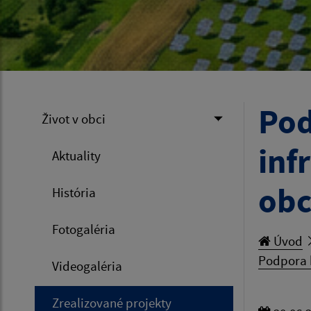
Pod
Život v obci
inf
Aktuality
obc
História
Fotogaléria
Úvod
Podpora b
Videogaléria
Zrealizované projekty