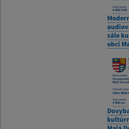
Modern
audiov
sále k
obci M
Dovyba
kultúr
Malá 