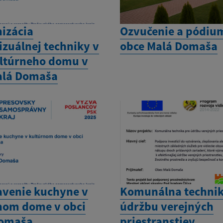
izácia
Ozvučenie a pódiu
izuálnej techniky v
obce Malá Domaša
ultúrneho domu v
alá Domaša
venie kuchyne v
Komunálna technik
nom dome v obci
údržbu verejných
Domaša
priestranstiev