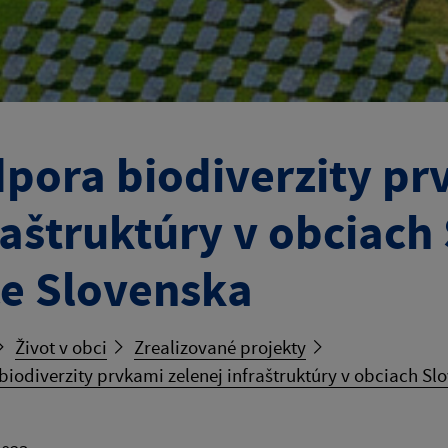
pora biodiverzity pr
raštruktúry v obciach
e Slovenska
Život v obci
Zrealizované projekty
iodiverzity prvkami zelenej infraštruktúry v obciach Sl