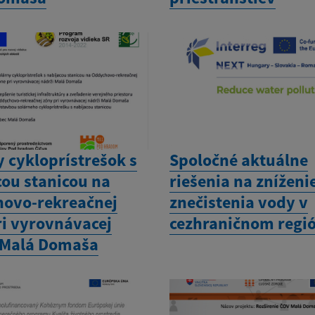
 cykloprístrešok s
Spoločné aktuálne
cou stanicou na
riešenia na zníženi
ovo-rekreačnej
znečistenia vody v
ri vyrovnávacej
cezhraničnom regi
 Malá Domaša