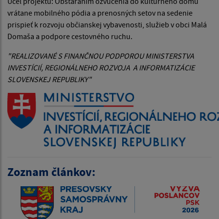
Účel projektu: Obstaraním ozvučenia do kultúrneho domu
vrátane mobilného pódia a prenosných setov na sedenie
prispieť k rozvoju občianskej vybavenosti, služieb v obci Malá
Domaša a podpore cestovného ruchu.
"REALIZOVANÉ S FINANČNOU PODPOROU MINISTERSTVA
INVESTÍCIÍ, REGIONÁLNEHO ROZVOJA A INFORMATIZÁCIE
SLOVENSKEJ REPUBLIKY"
Zoznam článkov: