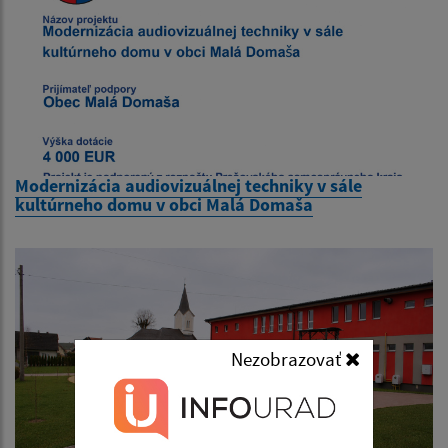
Modernizácia audiovizuálnej techniky v sále
kultúrneho domu v obci Malá Domaša
Nezobrazovať