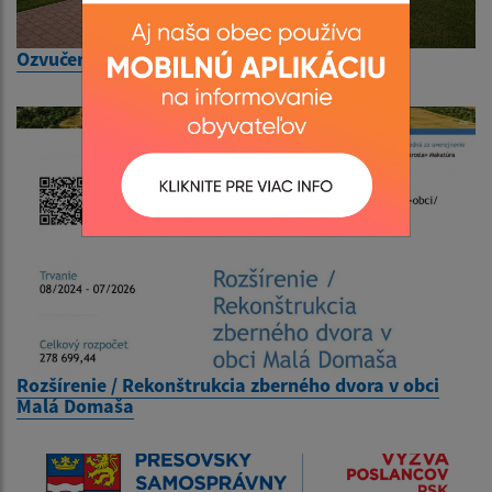
Ozvučenie a pódium do obce Malá Domaša
Rozšírenie / Rekonštrukcia zberného dvora v obci
Malá Domaša