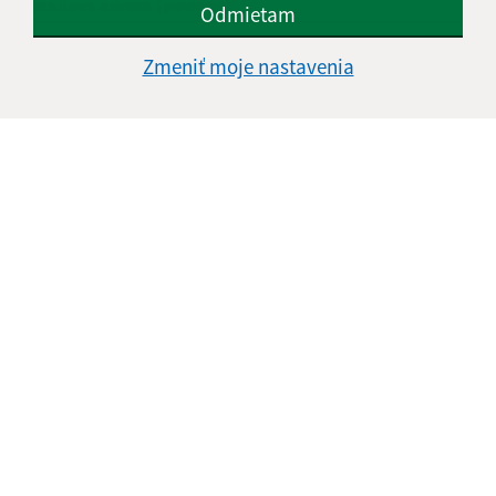
E-mailová adresa (povinné)
Odmietam
Zmeniť moje nastavenia
Text vašej správy (povinné)
Oboznámil som sa so
spracúvaním osobných
údajov
Google reCaptcha Response
Odoslať správu
Úradné hodiny: