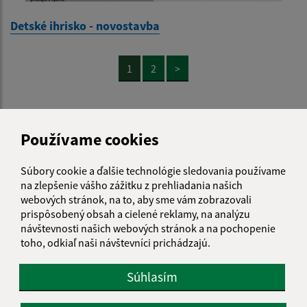
Detské ihrisko - novostavba
1
2
>
Používame cookies
Je táto stránka užitočná?
Áno
Nie
Boli tieto 
Boli 
Súbory cookie a ďalšie technológie sledovania používame
na zlepšenie vášho zážitku z prehliadania našich
Našli ste na stránke chybu?
Napíšte nám
webových stránok, na to, aby sme vám zobrazovali
prispôsobený obsah a cielené reklamy, na analýzu
návštevnosti našich webových stránok a na pochopenie
Napíšte nám:
toho, odkiaľ naši návštevníci prichádzajú.
Meno (povinné)
Súhlasím