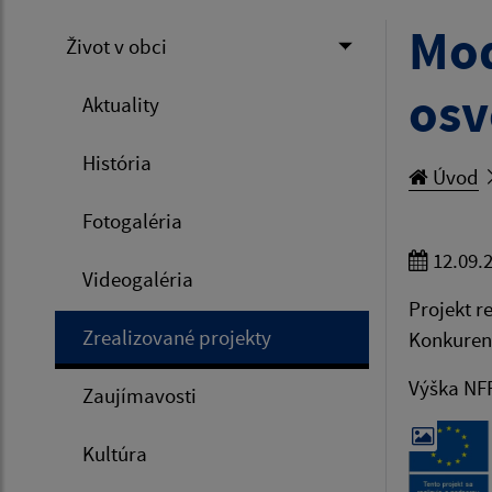
Mod
Život v obci
osv
Aktuality
História
Úvod
Fotogaléria
12.09.
Videogaléria
Projekt r
Zrealizované projekty
Konkuren
Výška NFP
Zaujímavosti
Kultúra