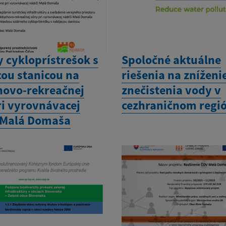
 cykloprístrešok s
Spoločné aktuálne
cou stanicou na
riešenia na zníženi
ovo-rekreačnej
znečistenia vody v
ri vyrovnávacej
cezhraničnom regi
 Malá Domaša