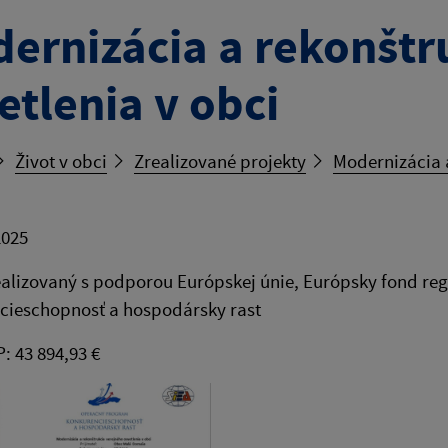
ernizácia a rekonštr
etlenia v obci
Život v obci
Zrealizované projekty
Modernizácia a
2025
ealizovaný s podporou Európskej únie, Európsky fond r
cieschopnosť a hospodársky rast
: 43 894,93 €