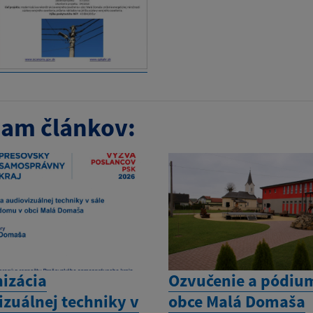
am článkov:
izácia
Ozvučenie a pódiu
izuálnej techniky v
obce Malá Domaša