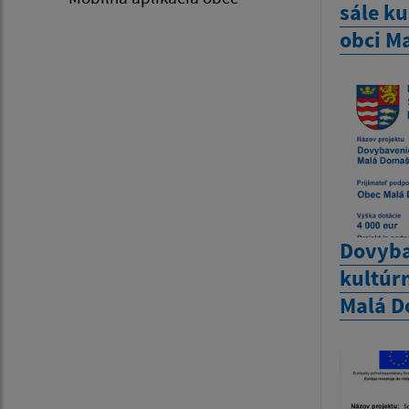
sále k
obci M
Dovyba
kultúr
Malá 