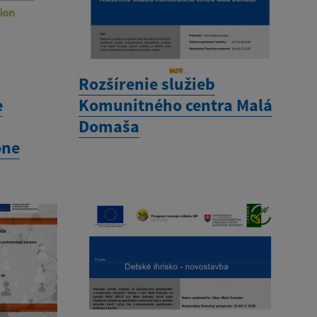
Rozšírenie služieb
e
Komunitného centra Malá
Domaša
óne