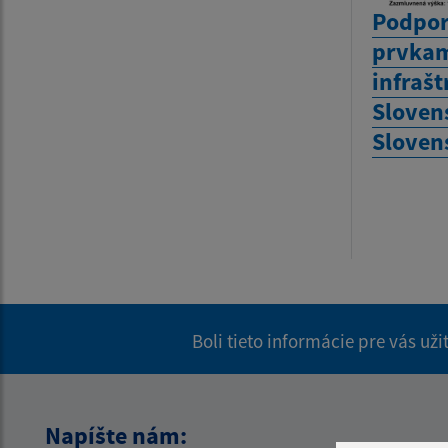
Podpor
prvkam
infrašt
Sloven
Sloven
Boli tieto informácie pre vás už
Napíšte nám: