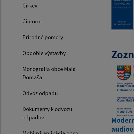
Cirkev
Cintorín
Prírodné pomery
Zozn
Obdobie výstavby
Monografia obce Malá
Domaša
Odvoz odpadu
Dokumenty k odvozu
odpadov
Modern
audiov
Mobilná aplikácia obce