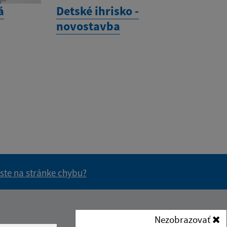
á
Detské ihrisko -
novostavba
 ste na stránke chybu?
vás užitočné?
e pre vás užitočné?
Kontakt:
Nezobrazovať