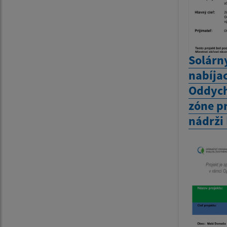
Solárny
nabíja
Oddych
zóne p
nádrži