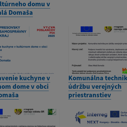
ultúrneho domu v
alá Domaša
venie kuchyne v
Komunálna technik
nom dome v obci
údržbu verejných
Domaša
priestranstiev