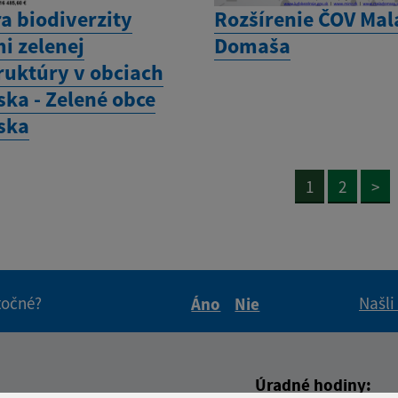
a biodiverzity
Rozšírenie ČOV Mal
i zelenej
Domaša
ruktúry v obciach
ska - Zelené obce
ska
1
2
>
itočné?
Našli
Áno
Nie
Boli tieto informácie pre 
Boli tieto informáci
Úradné hodiny: