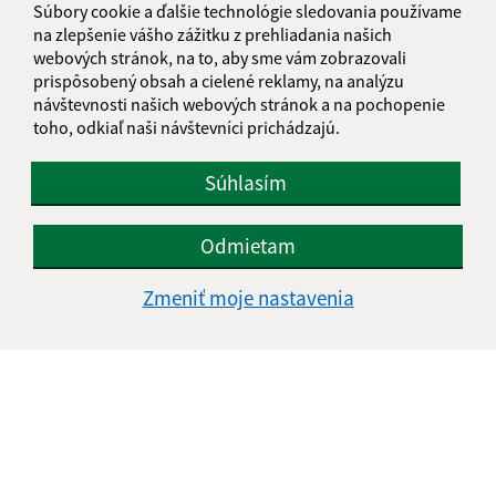
Súbory cookie a ďalšie technológie sledovania používame
na zlepšenie vášho zážitku z prehliadania našich
webových stránok, na to, aby sme vám zobrazovali
1
2
>
prispôsobený obsah a cielené reklamy, na analýzu
návštevnosti našich webových stránok a na pochopenie
toho, odkiaľ naši návštevníci prichádzajú.
Súhlasím
Je táto stránka užitočná?
Áno
Nie
Boli tieto 
Boli 
Odmietam
Našli ste na stránke chybu?
Napíšte nám
Zmeniť moje nastavenia
Napíšte nám:
Meno (povinné)
E-mailová adresa (povinné)