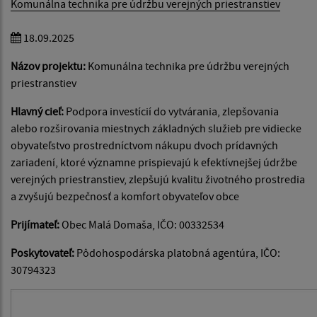
Komunálna technika pre údržbu verejných priestranstiev
18.09.2025
Názov projektu:
Komunálna technika pre údržbu verejných
priestranstiev
Hlavný cieľ:
Podpora investícií do vytvárania, zlepšovania
alebo rozširovania miestnych základných služieb pre vidiecke
obyvateľstvo prostredníctvom nákupu dvoch prídavných
zariadení, ktoré významne prispievajú k efektívnejšej údržbe
verejných priestranstiev, zlepšujú kvalitu životného prostredia
a zvyšujú bezpečnosť a komfort obyvateľov obce
Prijímateľ:
Obec Malá Domaša, IČO: 00332534
Poskytovateľ:
Pôdohospodárska platobná agentúra, IČO:
30794323