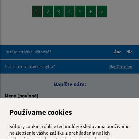
1
2
3
4
5
6
>
Je táto stránka užitočná?
Áno
Nie
Boli tieto 
Boli 
Našli ste na stránke chybu?
Napíšte nám
Napíšte nám:
Meno (povinné)
Používame cookies
E-mailová adresa (povinné)
Súbory cookie a ďalšie technológie sledovania používame
na zlepšenie vášho zážitku z prehliadania našich