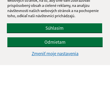
webových stránok, na to, aby sme vám zobrazovali
prispôsobený obsah a cielené reklamy, na analýzu
Text vašej správy (povinné)
návštevnosti našich webových stránok a na pochopenie
toho, odkiaľ naši návštevníci prichádzajú.
Súhlasím
Odmietam
Oboznámil som sa so
spracúvaním osobných
údajov
Zmeniť moje nastavenia
Google reCaptcha Response
Odoslať správu
Úradné hodiny:
Deň
Čas doobeda
Čas poobede
Pondelok:
07:30 - 12:00
12:30 - 15:30