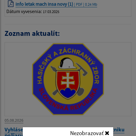
info letak mach insa novy (1)
| PDF | 0.24 Mb
Dátum vyvesenia:
17.03.2025
Zoznam aktualít:
05.08.2026
Vyhlásenie času zvýšeného nebezpečenstva vzniku
Nezobrazovať
požiaru