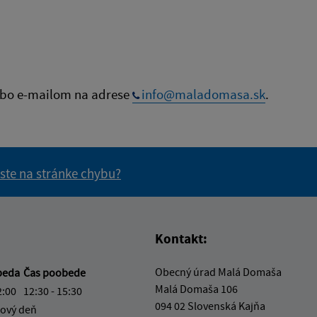
bo e-mailom na adrese
info@maladomasa.sk
.
 ste na stránke chybu?
vás užitočné?
e pre vás užitočné?
Kontakt:
Obecný úrad Malá Domaša
beda
Čas poobede
Malá Domaša 106
2:00
12:30 - 15:30
094 02 Slovenská Kajňa
ový deň