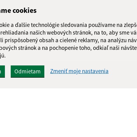
ame cookies
okie a ďalšie technológie sledovania používame na zlepš
 prehliadania našich webových stránok, na to, aby sme v
li prispôsobený obsah a cielené reklamy, na analýzu náv
bových stránok a na pochopenie toho, odkiaľ naši návšte
jú.
Zmeniť moje nastavenia
m
Odmietam
Rýchle odkazy:
Aktualiz
nku
Aktuality
05.08.2026 
História
RSS
Fotogaléria
Kontakty