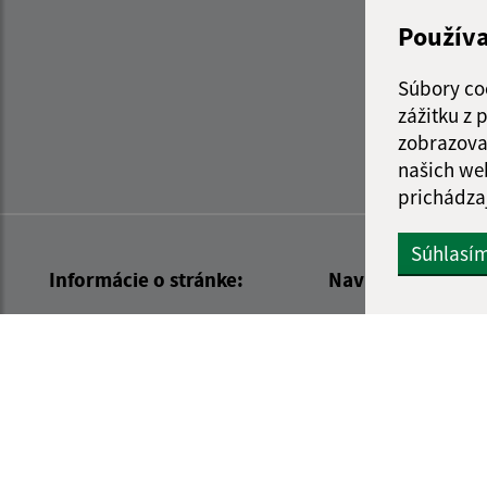
Použív
Súbory co
zážitku z
zobrazova
našich we
prichádza
Súhlasí
Informácie o stránke:
Navigácia:
Vyhlásenie o prístupnosti
Vytlačiť aktuálnu strá
Autorské práva
Mapa stránok
Ochrana osobných údajov
Cookies