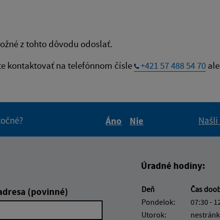
ožné z tohto dôvodu odoslať.
te kontaktovať na telefónnom čísle
+421 57 488 54 70
ale
itočné?
Našli
Áno
Nie
Boli tieto informácie pre 
Boli tieto informáci
Úradné hodiny:
Deň
Čas doo
adresa (povinné)
Pondelok:
07:30 - 1
Utorok:
nestránk