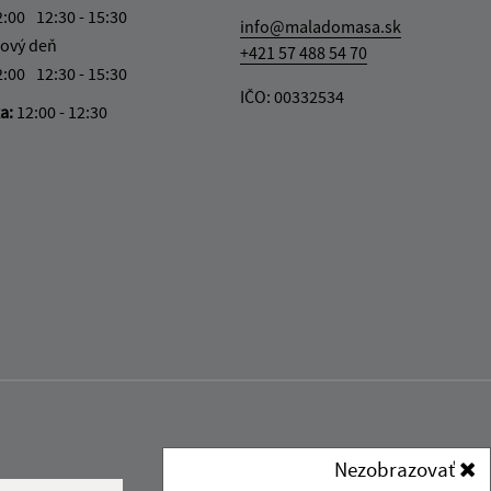
2:00
12:30 - 15:30
info@maladomasa.sk
ový deň
+421 57 488 54 70
2:00
12:30 - 15:30
IČO: 00332534
ka:
12:00 - 12:30
Nezobrazovať