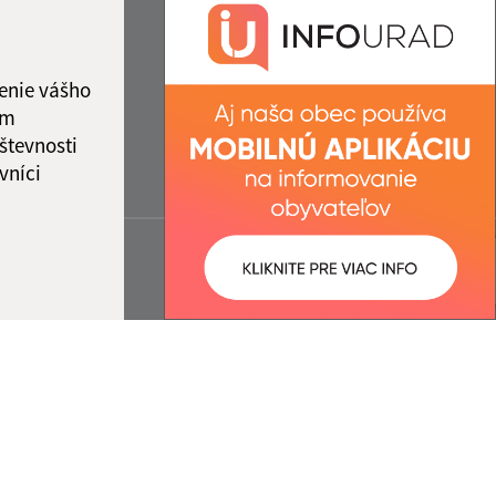
enie vášho
ám
števnosti
vníci
ované:
Správca obsahu:
13:12 hod.
Správca obsahu je Obec Malá
Domaša.
Vytvorené v súlade s
Jednotným
dizajn manuálom elektronických
služieb.