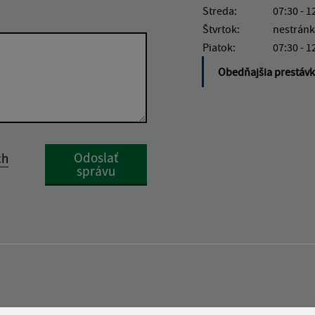
Streda:
07:30 - 1
Štvrtok:
nestránk
Piatok:
07:30 - 1
Obedňajšia prestáv
Google reCaptcha Response
Odoslať
ch
správu