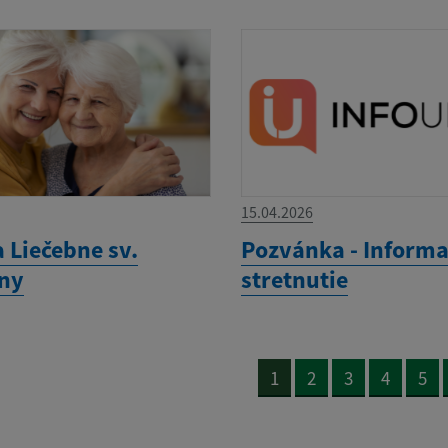
15.04.2026
 Liečebne sv.
Pozvánka - Inform
ny
stretnutie
1
2
3
4
5