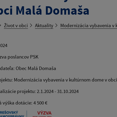
bci Malá Domaša
Život v obci
Aktuality
Modernizácia vybavenia v
2024
ýzva poslancov PSK
adateľa: Obec Malá Domaša
ojektu: Modernizácia vybavenia v kultúrnom dome v ob
alizácie projektu: 2.1.2024 - 31.10.2024
 výška dotácie: 4 500 €