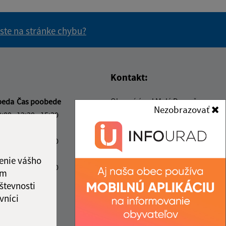
 ste na stránke chybu?
vás užitočné?
e pre vás užitočné?
Kontakt:
Obecný úrad Malá Domaša
beda
Čas poobede
Nezobrazovať
Malá Domaša 106
2:00
12:30 - 15:30
094 02 Slovenská Kajňa
ový deň
2:00
12:30 - 15:30
info@maladomasa.sk
ový deň
+421 57 488 54 70
enie vášho
2:00
12:30 - 15:30
ám
IČO: 00332534
števnosti
ka:
12:00 - 12:30
vníci