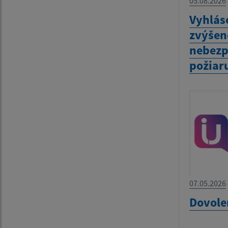
05.08.2026
Vyhlás
zvýšen
nebezp
požiar
07.05.2026
Dovole