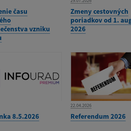
29.07.2026
enie času
Zmeny cestovných
ého
poriadkov od 1. au
ečenstva vzniku
2026
u
22.04.2026
nka 8.5.2026
Referendum 2026