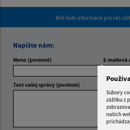
Boli tieto informácie pre vás už
Napíšte nám:
Meno (povinné)
E-mailová 
Použív
Text vašej správy (povinné)
Súbory co
zážitku z
zobrazova
našich we
prichádza