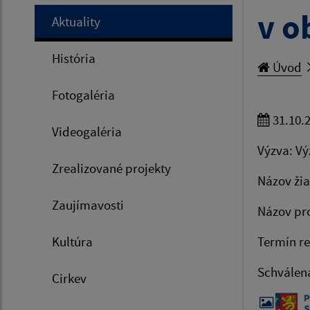
v o
Aktuality
História
Úvod
Fotogaléria
31.10.
Videogaléria
Výzva: V
Zrealizované projekty
Názov ži
Zaujímavosti
Názov pr
Kultúra
Termín re
Schválená
Cirkev