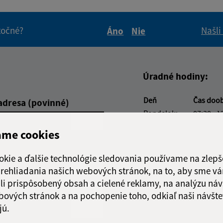
itočné?
Našli
Áno
Nie
Boli tieto informácie pre 
Boli tieto informáci
Úradné hodiny:
Deň
Čas doo
adresa (povinné)
Pondelok:
07:30 - 1
Utorok:
nestránk
ame cookies
Streda:
07:30 - 1
Štvrtok:
nestránk
okie a ďalšie technológie sledovania používame na zlepš
Piatok:
07:30 - 1
 prehliadania našich webových stránok, na to, aby sme v
li prispôsobený obsah a cielené reklamy, na analýzu náv
Obedňajšia prestáv
bových stránok a na pochopenie toho, odkiaľ naši návšte
jú.