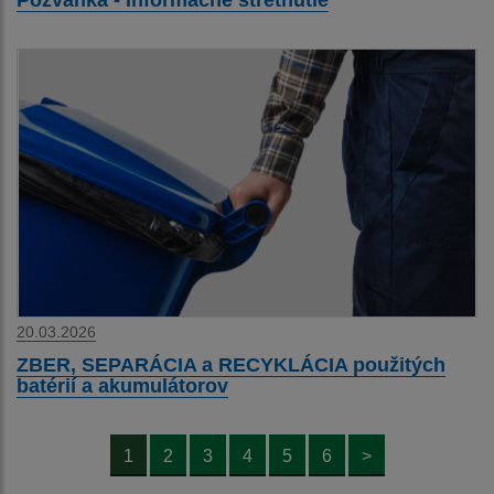
Pozvánka - Informačné stretnutie
20.03.2026
ZBER, SEPARÁCIA a RECYKLÁCIA použitých
batérií a akumulátorov
1
2
3
4
5
6
>