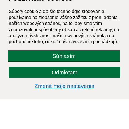
Súbory cookie a ďalšie technológie sledovania
používame na zlepšenie vášho zážitku z prehliadania
našich webových stránok, na to, aby sme vám
zobrazovali prispôsobený obsah a cielené reklamy, na
Oboznámil som sa so
spracúvaním osobných
analýzu návštevnosti našich webových stránok a na
údajov
pochopenie toho, odkiaľ naši návštevníci prichádzajú.
Google reCaptcha Response
Odoslať správu
Súhlasím
Odmietam
Úradné hodiny:
Zmeniť moje nastavenia
Deň
Čas doobeda
Čas poobede
Pondelok:
07:30 - 12:00
12:30 - 15:30
Utorok:
nestránkový deň
Streda:
07:30 - 12:00
12:30 - 15:30
Štvrtok:
nestránkový deň