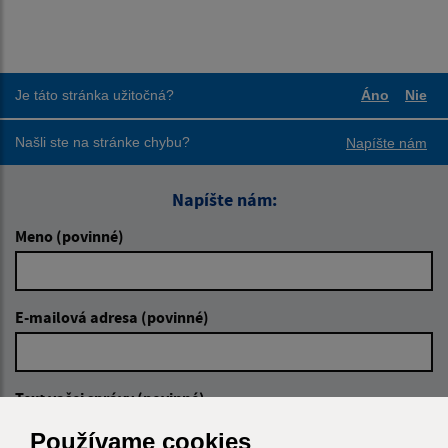
Je táto stránka užitočná?
Áno
Nie
Boli tieto
Boli
Našli ste na stránke chybu?
Napíšte nám
Napíšte nám:
Meno (povinné)
E-mailová adresa (povinné)
Text vašej správy (povinné)
Používame cookies