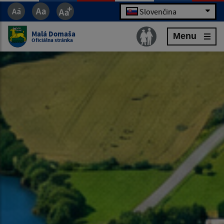
Slovenčina
Malá Domaša
Menu
Oficiálna stránka