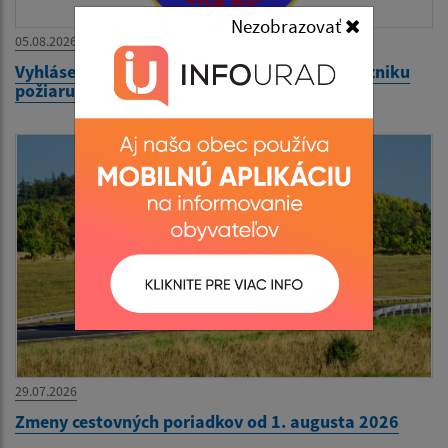
Nezobrazovať
05.08.2026
Vyhlásenie času zvýšeného nebezpečenstva vzniku
požiaru
29.07.2026
Zmeny cestovných poriadkov od 1. augusta 2026