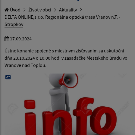
Úvod
Život v obci
Aktuality
DELTA ONLINE,s.r.o. Regionálna optická trasa Vranov n.T. -
Stropkov
17.09.2024
Ústne konanie spojené s miestnym zisťovaním sa uskutoční
dňa 23.10.2024 o 10.00 hod. v zasadačke Mestského úradu vo
Vranove nad Topľou.