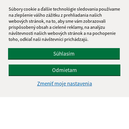
Súbory cookie a ďalšie technológie sledovania používame
E-mailová adresa (povinné)
na zlepšenie vášho zážitku z prehliadania našich
webových stránok, na to, aby sme vám zobrazovali
prispôsobený obsah a cielené reklamy, na analýzu
návštevnosti našich webových stránok a na pochopenie
Text vašej správy (povinné)
toho, odkiaľ naši návštevníci prichádzajú.
Súhlasím
Odmietam
Oboznámil som sa so
spracúvaním osobných
Zmeniť moje nastavenia
údajov
Google reCaptcha Response
Odoslať správu