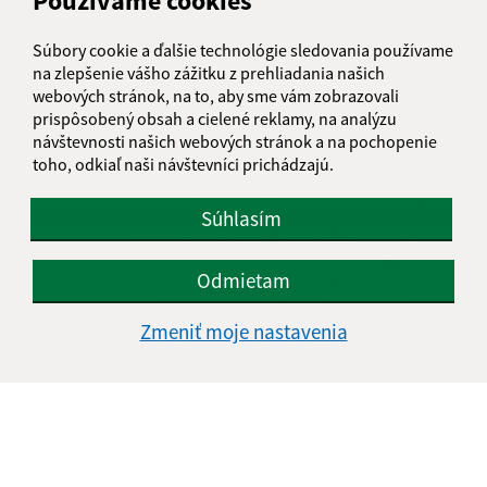
Používame cookies
Súbory cookie a ďalšie technológie sledovania používame
na zlepšenie vášho zážitku z prehliadania našich
webových stránok, na to, aby sme vám zobrazovali
Podpora biodiverzity prvkami zelenej infraštruktúry
prispôsobený obsah a cielené reklamy, na analýzu
v obciach Slovenska - Zelené obce Slovenska
návštevnosti našich webových stránok a na pochopenie
toho, odkiaľ naši návštevníci prichádzajú.
Súhlasím
Odmietam
Zmeniť moje nastavenia
Rozšírenie ČOV Malá Domaša