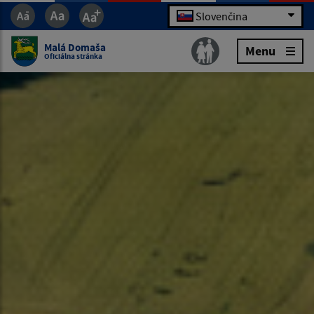
Slovenčina
Malá Domaša
Menu
Oficiálna stránka