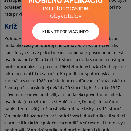
zastúpený najpočetnejšie. Sv. Mikuláš so svojou družinou býva
osviežením zvyklostí Malej Domaše. Obdarúva tých, ktorí ho
radi privítajú.
Kríž
Pohnutý osud postretol kríž, ktorý dal postaviť pred obcou
neďaleko cesty od Dobrej nad Ondavou v 19.storočí Fiasky
Ján. Je vytesaný z jedného kusa kameňa. Z pôvodného miesta
osadenia bol v 70. rokoch 20. storočia (teda v rokoch nástupu
tvrdej normalizácie po roku 1968) zhodený blízko Ondavy, kde
takto pretrval tri desaťročia. Po politicko-spoločenských
zmenách v roku 1989 a následnom uvoľňovaní náboženského
života počas poslednej dekády 20.storočia, kríž v roku 1997
slávnostne znovu postavili, a to neďaleko pôvodného miesta
osadenia (na rozhraní ciest Holčíkovce, Dobrá). Je na ňom
nápis: Tento svätý kríž postavila rodina Fiaskych v 19. storočí.
V minulosti každoročne v čase krížových dní chodievali veriaci
v procesii ku krížu spoločne sa modliť. V súčasnosti tento zvyk
neobnovili. V predzáhradke rodinného domu Eduarda