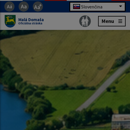
Slovenčina
Malá Domaša
Menu
Oficiálna stránka