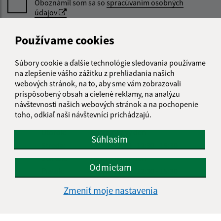
Oboznámil som sa so
spracúvaním osobných
údajov
Google reCaptcha Response
Používame cookies
Odoslať správu
Súbory cookie a ďalšie technológie sledovania používame
na zlepšenie vášho zážitku z prehliadania našich
webových stránok, na to, aby sme vám zobrazovali
Úradné hodiny:
prispôsobený obsah a cielené reklamy, na analýzu
návštevnosti našich webových stránok a na pochopenie
Deň
Čas doobeda
Čas poobede
toho, odkiaľ naši návštevníci prichádzajú.
Pondelok:
07:30 - 12:00
12:30 - 15:30
Utorok:
nestránkový deň
Súhlasím
Streda:
07:30 - 12:00
12:30 - 15:30
Štvrtok:
nestránkový deň
Odmietam
Piatok:
07:30 - 12:00
12:30 - 15:30
Obedňajšia prestávka:
12:00 - 12:30
Zmeniť moje nastavenia
Kontakt: