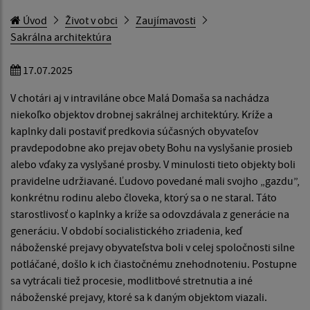
Úvod
Život v obci
Zaujímavosti
Sakrálna architektúra
17.07.2025
V chotári aj v intraviláne obce Malá Domaša sa nachádza
niekoľko objektov drobnej sakrálnej architektúry. Kríže a
kaplnky dali postaviť predkovia súčasných obyvateľov
pravdepodobne ako prejav obety Bohu na vyslyšanie prosieb
alebo vďaky za vyslyšané prosby. V minulosti tieto objekty boli
pravidelne udržiavané. Ľudovo povedané mali svojho „gazdu”,
konkrétnu rodinu alebo človeka, ktorý sa o ne staral. Táto
starostlivosť o kaplnky a kríže sa odovzdávala z generácie na
generáciu. V období socialistického zriadenia, keď
náboženské prejavy obyvateľstva boli v celej spoločnosti silne
potláčané, došlo k ich čiastočnému znehodnoteniu. Postupne
sa vytrácali tiež procesie, modlitbové stretnutia a iné
náboženské prejavy, ktoré sa k daným objektom viazali.