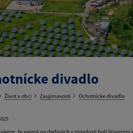
otnícke divadlo
Život v obci
Zaujímavosti
Ochotnícke divadlo
2025
e vieme, že najmä na dedinách v minulosti boli hlavnými 