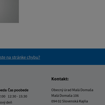
 ste na stránke chybu?
vás užitočné?
e pre vás užitočné?
Kontakt:
Obecný úrad Malá Domaša
beda
Čas poobede
Malá Domaša 106
2:00
12:30 - 15:30
094 02 Slovenská Kajňa
ový deň