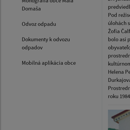
Monografia obce Malá
predviedl
Domaša
Pod režis
úlohách s
Odvoz odpadu
Žofia Čal
Dokumenty k odvozu
bolo asi
odpadov
obyvateľo
prostredn
Mobilná aplikácia obce
kultúrno
Helena Pe
Durkajová
Prostredn
roku 1984