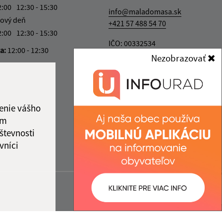
2:00
12:30 - 15:30
info@maladomasa.sk
ový deň
+421 57 488 54 70
2:00
12:30 - 15:30
IČO: 00332534
ka:
12:00 - 12:30
Nezobrazovať
enie vášho
ám
števnosti
vníci