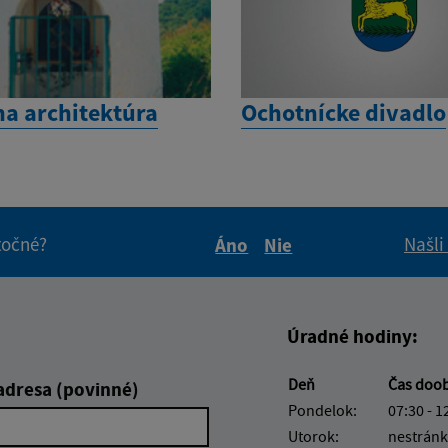
na architektúra
Ochotnícke divadlo
itočné?
Našli
Áno
Nie
Boli tieto informácie pre 
Boli tieto informáci
Úradné hodiny:
Deň
Čas doo
adresa (povinné)
Pondelok:
07:30 - 1
Utorok:
nestránk