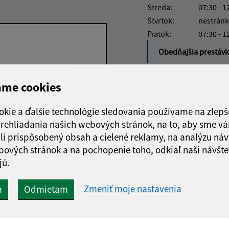
Streda:
07:30 - 1
Štvrtok:
nestránk
Piatok:
07:30 - 1
Obedňajšia prestáv
ame cookies
Google reCaptcha Response
okie a ďalšie technológie sledovania používame na zlepš
Odoslať
ch
správu
 prehliadania našich webových stránok, na to, aby sme v
li prispôsobený obsah a cielené reklamy, na analýzu náv
bových stránok a na pochopenie toho, odkiaľ naši návšte
jú.
Zmeniť moje nastavenia
m
Odmietam