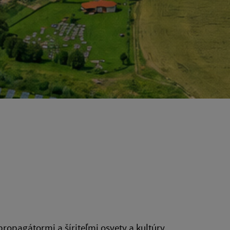
propagátormi a šíriteľmi osvety a kultúry