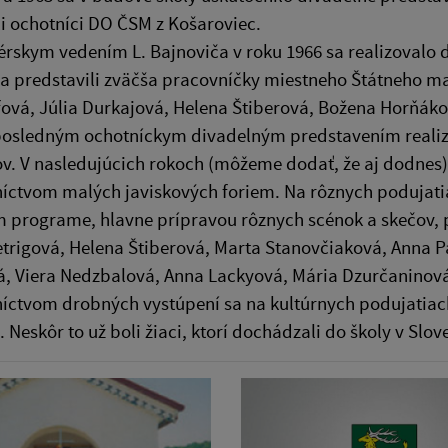
i ochotníci DO ČSM z Košaroviec.
érskym vedením L. Bajnoviča v roku 1966 sa realizovalo 
a predstavili zväčša pracovníčky miestneho Štátneho ma
fová, Júlia Durkajová, Helena Štiberová, Božena Horňá
 posledným ochotníckym divadelným predstavením reali
v. V nasledujúcich rokoch (môžeme dodať, že aj dodnes) 
íctvom malých javiskových foriem. Na rôznych podujati
m programe, hlavne prípravou rôznych scénok a skečov,
trigová, Helena Štiberová, Marta Stanovčiaková, Anna P
, Viera Nedzbalová, Anna Lackyová, Mária Dzurčaninová,
íctvom drobných vystúpení sa na kultúrnych podujatiach n
. Neskôr to už boli žiaci, ktorí dochádzali do školy v Slov