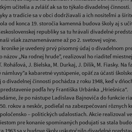
kým učitelia a zvlášť ak sa to týkalo divadelnej činnos
yky a tradície sa v obci dodržiavali a ich nositeľmi a šíri
la od konca 19. storočia kamenná budova školy aj s uč
Československej republiky sa tu hrávali divadelné predst
maši však zaznamenávame až po 2. svetovej vojne.
j kronike je uvedený prvý písomný údaj o divadelnom pre
o názov „Na rodnej hrude”, realizoval ho riaditeľ miestnej
. Roháľová, J. Bielska, M. Durkaj, J. Dilík, M. Fiasky. Na
námluvy”a kabaretné vystúpenie, opäť za účasti školsk
j o divadelnej činnosti pochádza z roku 1948, keď v dňo
predstavenie podľa hry Františka Urbánka „Hriešnica“.
dáme, že po nástupe Ladislava Bajnoviča do funkcie riad
50. rokov a neskôr, podieľal na zabezpečovaní rôznych k
poločensko – politických udalostiach. Akcie realizoval ve
stom pre konanie spomínaných podujatí sa stala budova
ra 1963 sa v budove školy uskutočnilo divadelné predstav