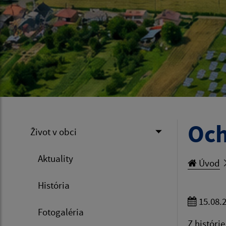
Och
Život v obci
Aktuality
Úvod
História
15.08.
Fotogaléria
Z históri