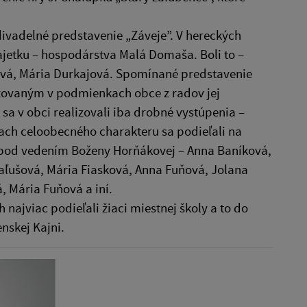
divadelné predstavenie „Záveje”. V hereckých
jetku – hospodárstva Malá Domaša. Boli to –
ková, Mária Durkajová. Spomínané predstavenie
zovaným v podmienkach obce z radov jej
sa v obci realizovali iba drobné vystúpenia –
ach celoobecného charakteru sa podieľali na
 pod vedením Boženy Horňákovej – Anna Baníková,
aľušová, Mária Fiasková, Anna Fuňová, Jolana
 Mária Fuňová a iní.
ajviac podieľali žiaci miestnej školy a to do
enskej Kajni.