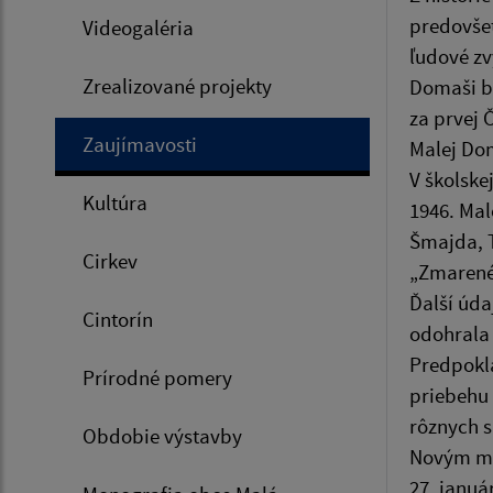
predovšet
Videogaléria
ľudové zv
Zrealizované projekty
Domaši bo
za prvej 
Zaujímavosti
Malej Do
V školske
Kultúra
1946. Mal
Šmajda, T
Cirkev
„Zmarené 
Ďalší úda
Cintorín
odohrala 
Predpokla
Prírodné pomery
priebehu 
rôznych s
Obdobie výstavby
Novým mie
27. januá