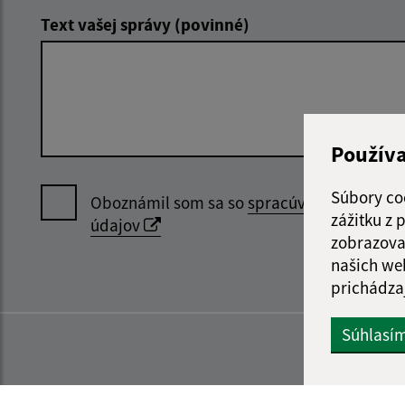
Text vašej správy (povinné)
Použív
Súbory co
Oboznámil som sa so
spracúvaním osobný
zážitku z
údajov
zobrazova
našich we
prichádza
Súhlasí