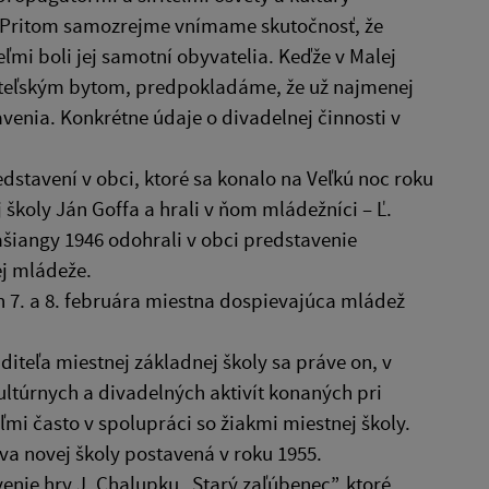
ti. Pritom samozrejme vnímame skutočnosť, že
teľmi boli jej samotní obyvatelia. Keďže v Malej
iteľským bytom, predpokladáme, že už najmenej
avenia. Konkrétne údaje o divadelnej činnosti v
dstavení v obci, ktoré sa konalo na Veľkú noc roku
 školy Ján Goffa a hrali v ňom mládežníci – Ľ.
 fašiangy 1946 odohrali v obci predstavenie
ej mládeže.
ch 7. a 8. februára miestna dospievajúca mládež
iteľa miestnej základnej školy sa práve on, v
ultúrnych a divadelných aktivít konaných pri
ľmi často v spolupráci so žiakmi miestnej školy.
 novej školy postavená v roku 1955.
enie hry J. Chalupku „Starý zaľúbenec”, ktoré