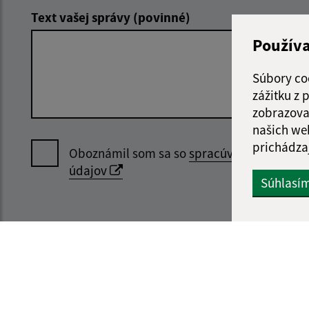
Text vašej správy (povinné)
Použív
Súbory co
zážitku z
zobrazova
našich we
prichádza
Oboznámil som sa so
spracúvaním osobný
údajov
Súhlasí