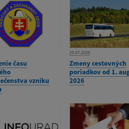
29.07.2026
enie času
Zmeny cestovných
ého
poriadkov od 1. au
ečenstva vzniku
2026
u