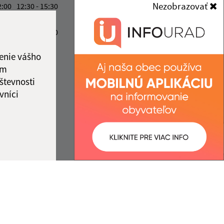
Nezobrazovať
2:00
12:30 - 15:30
info@maladomasa.sk
ový deň
+421 57 488 54 70
2:00
12:30 - 15:30
IČO: 00332534
ka:
12:00 - 12:30
enie vášho
ám
števnosti
vníci