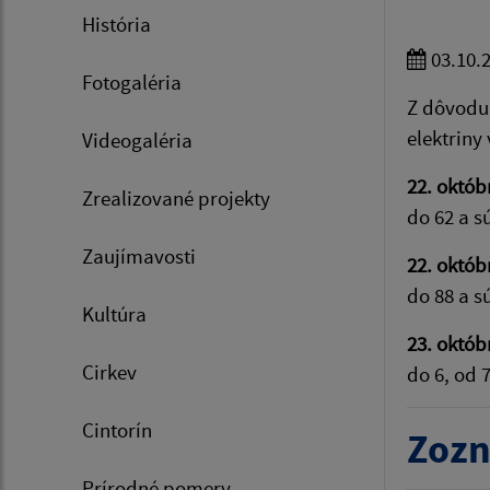
História
03.10.
Fotogaléria
Z dôvodu 
elektriny
Videogaléria
22. októb
Zrealizované projekty
do 62 a s
Zaujímavosti
22. októb
do 88 a sú
Kultúra
23. októb
Cirkev
do 6, od 7
Cintorín
Zozn
Prírodné pomery