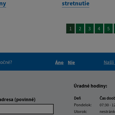
ny
stretnutie
1
2
3
4
5
itočné?
Našli
Áno
Nie
Boli tieto informácie pre 
Boli tieto informáci
Úradné hodiny:
Deň
Čas doo
adresa (povinné)
Pondelok:
07:30 - 1
Utorok:
nestránk