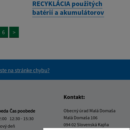
RECYKLÁCIA použitých
batérií a akumulátorov
6
>
 ste na stránke chybu?
vás užitočné?
e pre vás užitočné?
Kontakt:
Obecný úrad Malá Domaša
beda
Čas poobede
Malá Domaša 106
2:00
12:30 - 15:30
094 02 Slovenská Kajňa
ový deň