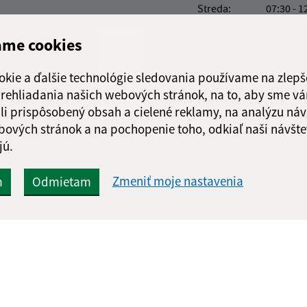
Streda:
07:30 - 1
Štvrtok:
nestránk
ame cookies
Piatok:
07:30 - 1
Obedňajšia prestáv
okie a ďalšie technológie sledovania používame na zlepš
 prehliadania našich webových stránok, na to, aby sme v
li prispôsobený obsah a cielené reklamy, na analýzu náv
bových stránok a na pochopenie toho, odkiaľ naši návšte
jú.
Google reCaptcha Response
Odoslať
ch
správu
Zmeniť moje nastavenia
m
Odmietam