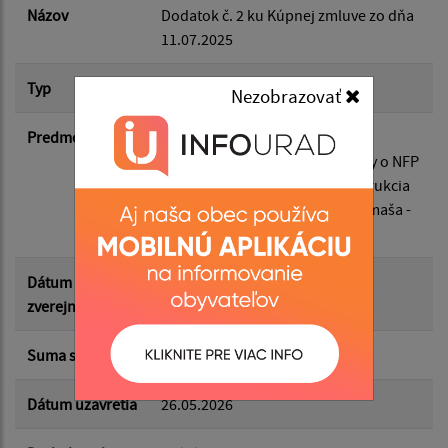
Dátum do:
Názov
Dodatok č. 2 ku Kúpnej zmluve zo dňa
11.07.2025
Suma od:
Typ
Dodatok k zmluve
Nezobrazovať
Predmet
Doplnenie povinnosti strpenia
Suma do:
kontroly/auditu v zmysle zmluvy o NFP
pre projekt Rozšírenie/rekonštrukcia
zberného dvora v obci Malá Domaša -
Typ:
vybavenie
Dátum
26.05.2026
zverejnenia
Filtrovať
Reset
Suma s DPH*
0.00 €
Dátum uzavretia
26.05.2026