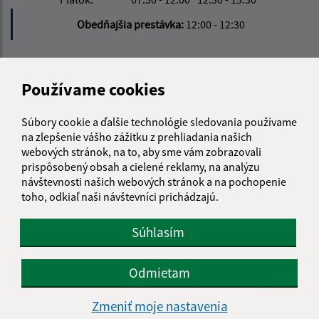
Obedňajšia prestávka:
12:00 - 12:30
Kontakt:
Používame cookies
Obecný úrad Malá Domaša
Malá Domaša 106
Súbory cookie a ďalšie technológie sledovania používame
094 02 Slovenská Kajňa
na zlepšenie vášho zážitku z prehliadania našich
webových stránok, na to, aby sme vám zobrazovali
info@maladomasa.sk
prispôsobený obsah a cielené reklamy, na analýzu
+421 57 488 54 70
návštevnosti našich webových stránok a na pochopenie
toho, odkiaľ naši návštevníci prichádzajú.
IČO: 00332534
Súhlasím
Odmietam
Zmeniť moje nastavenia