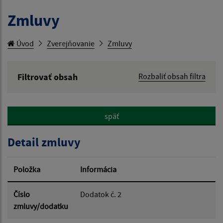
Zmluvy
Úvod
Zverejňovanie
Zmluvy
Filtrovať obsah
Rozbaliť obsah filtra
Hľadaný výraz:
späť
Hľadať v:
Detail zmluvy
Typ dátumu:
Položka
Informácia
Dátum od:
Číslo
Dodatok č. 2
zmluvy/dodatku