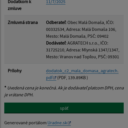
Dodatkom k
11/7/2025
zmluve
Zmluvná strana
Odberateľ
: Obec Malá Domaša, IČO:
00332534, Adresa: Malá Domaša 106,
Mesto: Malá Domaša, PSČ: 09402
Dodávateľ
: AGRATECH s.r.o., IČO:
31725210, Adresa: Mlynská 1347/1347,
Mesto: Vranov nad Topľou, PSČ: 09301
Prílohy
dodatok_c2_mala_domasa_agratech.
pdf
(PDF, 139.89KB )
*
Uvedená cena je konečná. Ak je dodávateľ platcom DPH, cena
je vrátane DPH.
späť
Generované portálom
Uradne.sk