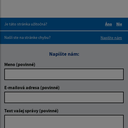
Je táto stránka užitočná?
Áno
Nie
Boli tieto 
Boli 
Našli ste na stránke chybu?
Napíšte nám
Napíšte nám:
Meno (povinné)
E-mailová adresa (povinné)
Text vašej správy (povinné)