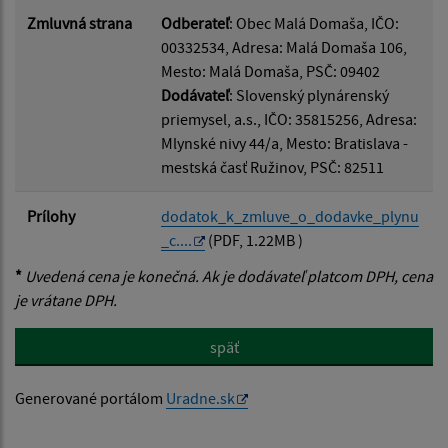
Zmluvná strana
Odberateľ
: Obec Malá Domaša, IČO:
00332534, Adresa: Malá Domaša 106,
Mesto: Malá Domaša, PSČ: 09402
Dodávateľ
: Slovenský plynárenský
priemysel, a.s., IČO: 35815256, Adresa:
Mlynské nivy 44/a, Mesto: Bratislava -
mestská časť Ružinov, PSČ: 82511
Prílohy
dodatok_k_zmluve_o_dodavke_plynu
_c....
(PDF, 1.22MB )
*
Uvedená cena je konečná. Ak je dodávateľ platcom DPH, cena
je vrátane DPH.
späť
Generované portálom
Uradne.sk