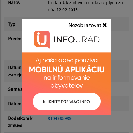
Dátum do:
Názov
Dodatok k zmluve o dodávke plynu zo
dňa 12.02.2013
Suma od:
Typ
Dodatok k zmluve
Nezobrazovať
Predmet
Dodávka plynu pre odberateľov
Suma do:
kategórie Malé podnikanie a
organizácie (maloodber)
Typ:
Dátum
06.02.2026
zverejnenia
Suma s DPH*
0.00 €
Filtrovať
Reset
Dátum uzavretia
06.02.2026
Dodatkom k
9104985999
zmluve