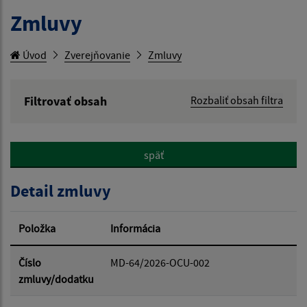
Zmluvy
Úvod
Zverejňovanie
Zmluvy
Filtrovať obsah
Rozbaliť obsah filtra
Hľadaný výraz:
späť
Hľadať v:
Detail zmluvy
Typ dátumu:
Položka
Informácia
Dátum od:
Číslo
MD-64/2026-OCU-002
zmluvy/dodatku