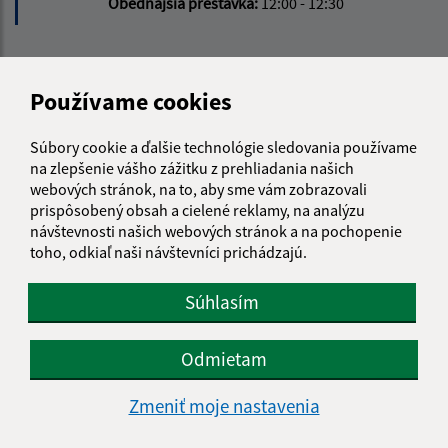
Obedňajšia prestávka:
12:00 - 12:30
Kontakt:
Používame cookies
Obecný úrad Malá Domaša
Malá Domaša 106
Súbory cookie a ďalšie technológie sledovania používame
094 02 Slovenská Kajňa
na zlepšenie vášho zážitku z prehliadania našich
webových stránok, na to, aby sme vám zobrazovali
info@maladomasa.sk
prispôsobený obsah a cielené reklamy, na analýzu
+421 57 488 54 70
návštevnosti našich webových stránok a na pochopenie
toho, odkiaľ naši návštevníci prichádzajú.
IČO: 00332534
Súhlasím
Odmietam
Zmeniť moje nastavenia