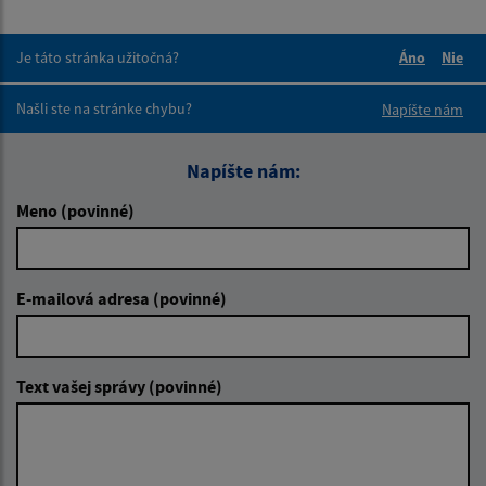
Je táto stránka užitočná?
Áno
Nie
Boli tieto 
Boli 
Našli ste na stránke chybu?
Napíšte nám
Napíšte nám:
Meno (povinné)
E-mailová adresa (povinné)
Text vašej správy (povinné)