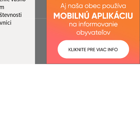
ám
števnosti
vníci
ované:
Správca obsahu: