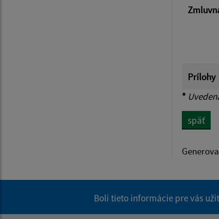
Zmluvná
Prílohy
*
Uvedená 
späť
Generova
Boli tieto informácie pre vás už