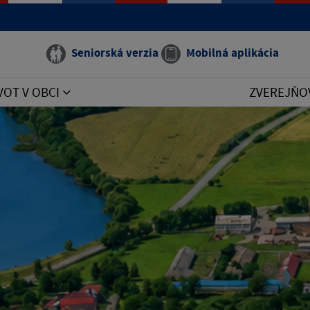
Seniorská verzia
Mobilná aplikácia
VOT V OBCI
ZVEREJŇO