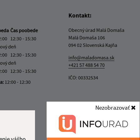
Kontakt:
Obecný úrad Malá Domaša
beda
Čas poobede
Malá Domaša 106
2:00
12:30 - 15:30
094 02 Slovenská Kajňa
ový deň
2:00
12:30 - 15:30
info@maladomasa.sk
ový deň
+421 57 488 54 70
2:00
12:30 - 15:30
IČO: 00332534
ka:
12:00 - 12:30
Nezobrazovať
enie vášho