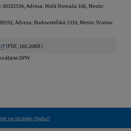
: 00332534, Adresa: Malá Domaša 106, Mesto:
44189192, Adresa: Budovateľská 1310, Mesto: Vranov
f
(PDF, 165.26KB )
 vrátane DPH.
 ste na stránke chybu?
vás užitočné?
e pre vás užitočné?