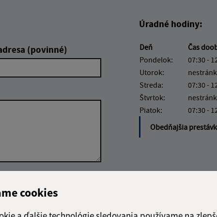
Úradné hodiny:
Deň
Čas doo
adresa (povinné)
Pondelok:
07:30 - 1
Utorok:
nestránk
Streda:
07:30 - 1
Štvrtok:
nestránk
Piatok:
07:30 - 1
Obedňajšia prestáv
Google reCaptcha Response
Odoslať
ch
ame cookies
správu
okie a ďalšie technológie sledovania používame na zlepš