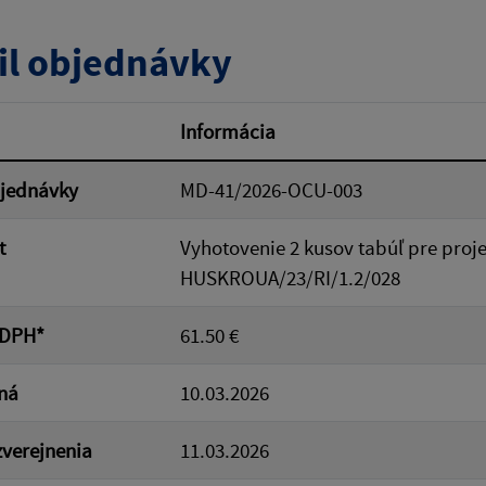
tumu:
Dátum od:
il objednávky
od:
Suma do:
Informácia
bjednávky
MD-41/2026-OCU-003
ovať
t
Vyhotovenie 2 kusov tabúľ pre proj
HUSKROUA/23/RI/1.2/028
 DPH*
61.50 €
ná
10.03.2026
verejnenia
11.03.2026