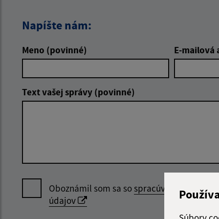
Napíšte nám:
Meno (povinné)
E-mailová 
Text vašej správy (povinné)
Oboznámil som sa so
spracúvaním osobný
Použív
údajov
Súbory co