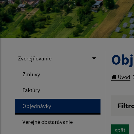
Ob
Zverejňovanie
Zmluvy
Úvod
Faktúry
Filtr
Objednávky
Hľadan
Verejné obstarávanie
späť