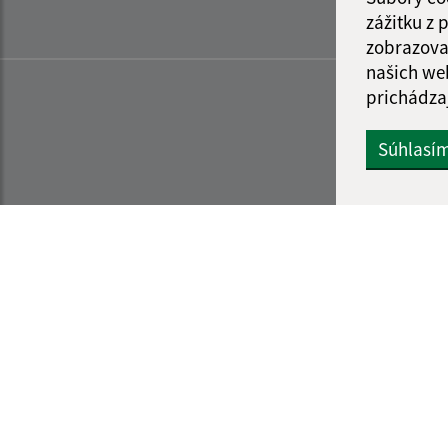
zážitku z
zobrazova
našich we
prichádza
Súhlasí
Informácie o stránke:
Navigácia: