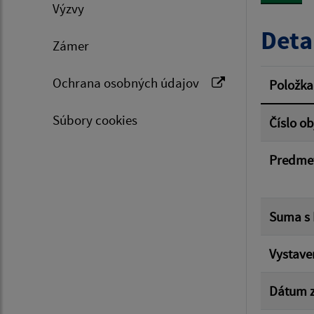
Výzvy
Typ dá
Deta
Zámer
Suma 
Ochrana osobných údajov
Položka
Súbory cookies
Číslo o
Filtr
Predme
Suma s
Vystave
Dátum z