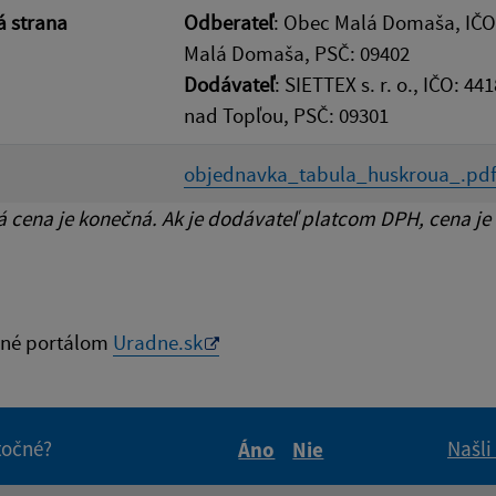
 strana
Odberateľ
: Obec Malá Domaša, IČO
Malá Domaša, PSČ: 09402
Dodávateľ
: SIETTEX s. r. o., IČO: 
nad Topľou, PSČ: 09301
objednavka_tabula_huskroua_.pd
cena je konečná. Ak je dodávateľ platcom DPH, cena je
né portálom
Uradne.sk
itočné?
Našli
Áno
Nie
Boli tieto informácie pre 
Boli tieto informáci