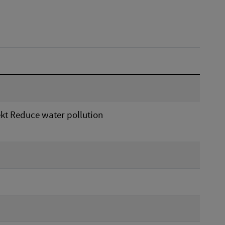
Dátum do:
Reset
ekt Reduce water pollution