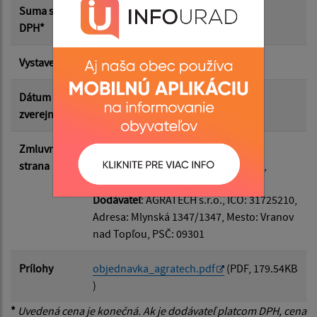
Suma od:
Suma s
173 811.30 €
DPH*
Suma do:
Vystavená
23.02.2026
Dátum
10.03.2026
zverejnenia
Filtrovať
Reset
Zmluvná
Odberateľ
: Obec Malá Domaša, IČO:
strana
00332534, Adresa: Malá Domaša 106,
Mesto: Malá Domaša, PSČ: 09402
Dodávateľ
: AGRATECH s.r.o., IČO: 31725210,
Adresa: Mlynská 1347/1347, Mesto: Vranov
nad Topľou, PSČ: 09301
Prílohy
objednavka_agratech.pdf
(PDF, 179.54KB
)
*
Uvedená cena je konečná. Ak je dodávateľ platcom DPH, cena