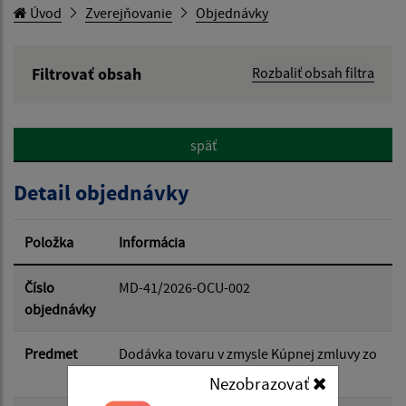
Úvod
Zverejňovanie
Objednávky
Filtrovať obsah
Rozbaliť obsah filtra
Hľadaný výraz:
späť
Hľadať v:
Detail objednávky
Typ dátumu:
Položka
Informácia
Dátum od:
Číslo
MD-41/2026-OCU-002
objednávky
Dátum do:
Predmet
Dodávka tovaru v zmysle Kúpnej zmluvy zo
dňa 11.07.2025
Nezobrazovať