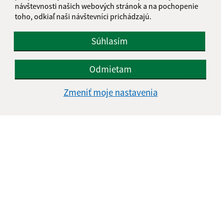
návštevnosti našich webových stránok a na pochopenie
toho, odkiaľ naši návštevníci prichádzajú.
Súhlasím
Odmietam
Zmeniť moje nastavenia
Informácie o stránke:
Vyhlásenie o prístupnosti
Autorské práva
Ochrana osobných údajov