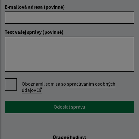
E-mailová adresa (povinné)
Text vašej správy (povinné)
Oboznámil som sa so
spracúvaním osobných
údajov
Google reCaptcha Response
Odoslať správu
Úradné hodiny: