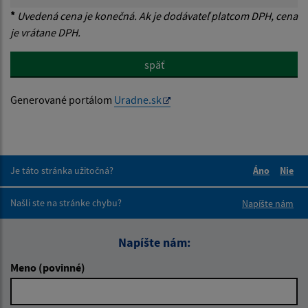
*
Uvedená cena je konečná. Ak je dodávateľ platcom DPH, cena
je vrátane DPH.
späť
Generované portálom
Uradne.sk
Je táto stránka užitočná?
Áno
Nie
Boli tieto 
Boli 
Našli ste na stránke chybu?
Napíšte nám
Napíšte nám:
Meno (povinné)