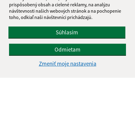
IČO: 00332534
prispôsobený obsah a cielené reklamy, na analýzu
návštevnosti našich webových stránok a na pochopenie
toho, odkiaľ naši návštevníci prichádzajú.
Súhlasím
Odmietam
Zmeniť moje nastavenia
Informácie o stránke:
Vyhlásenie o prístupnosti
Autorské práva