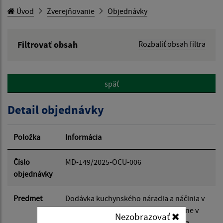
Úvod
Zverejňovanie
Objednávky
Filtrovať obsah
Rozbaliť obsah filtra
Hľadaný výraz:
späť
Hľadať v:
Detail objednávky
Typ dátumu:
Položka
Informácia
Dátum od:
Číslo
MD-149/2025-OCU-006
objednávky
Dátum do:
Predmet
Dodávka kuchynského náradia a náčinia v
zmysle zákazky "Dovybavenie kuchyne v
Nezobrazovať
kultúrnom dome v obci Malá Domaša