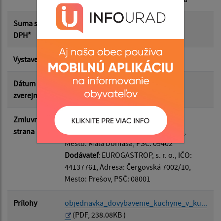
Suma od:
Suma s
4 855.19 €
DPH*
Suma do:
Vystavená
03.09.2025
Dátum
08.09.2025
Filtrovať
Reset
zverejnenia
Zmluvná
Odberateľ
: Obec Malá Domaša, IČO:
strana
00332534, Adresa: Malá Domaša 106,
Mesto: Malá Domaša, PSČ: 09402
Dodávateľ
: EUROGASTROP, s. r. o., IČO:
44137761, Adresa: Čergovská 7002/10,
Mesto: Prešov, PSČ: 08001
Prílohy
objednavka_dovybavenie_kuchyne_v_ku...
(PDF, 238.08KB )