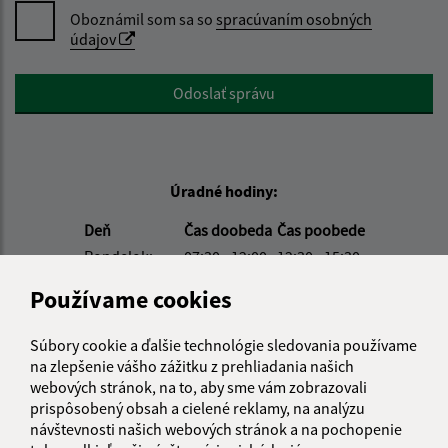
Oboznámil som sa so
spracúvaním osobných
údajov
Google reCaptcha Response
Odoslať správu
Úradné hodiny:
Deň
Čas doobeda
Čas poobede
Pondelok:
07:30 - 12:00
12:30 - 15:30
Utorok:
nestránkový deň
Používame cookies
Streda:
07:30 - 12:00
12:30 - 15:30
Štvrtok:
nestránkový deň
Súbory cookie a ďalšie technológie sledovania používame
Piatok:
07:30 - 12:00
12:30 - 15:30
na zlepšenie vášho zážitku z prehliadania našich
webových stránok, na to, aby sme vám zobrazovali
Obedňajšia prestávka:
12:00 - 12:30
prispôsobený obsah a cielené reklamy, na analýzu
návštevnosti našich webových stránok a na pochopenie