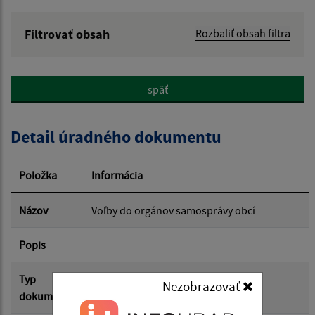
Filtrovať obsah
Rozbaliť obsah filtra
Názov:
späť
Popis:
Detail úradného dokumentu
Dátum zverejnenia od:
Položka
Informácia
Dátum zverejnenia do:
Názov
Voľby do orgánov samosprávy obcí
Popis
Filtrovať
Reset
Typ
Voľby/Referendá
Nezobrazovať
dokumentu