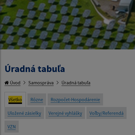
Úradná tabuľa
Úvod
Samospráva
Úradná tabuľa
Všetko
Rôzne
Rozpočet-Hospodárenie
Uložené zásielky
Verejné vyhlášky
Voľby/Referendá
VZN