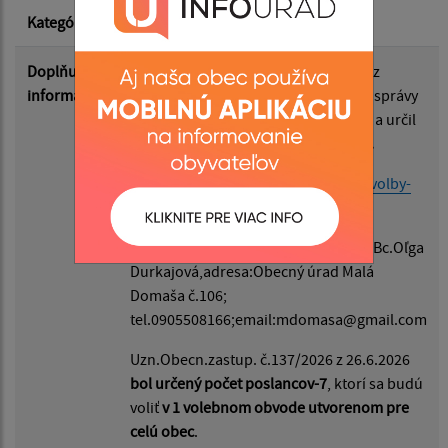
Kategória
Komunálne a VÚC voľby
Doplňujúce
Predseda NR SR Rozhodnutím č.145 z
informácie
23.6.2026 vyhlásil voľby do org.samosprávy
obcí a do org.samosprávnych krajov a určil
rovnaký deň ich konania:
24.10.2026.
Inf.k voľbám:
https://www.minv.sk/?volby-
samosprava26
Zapisovateľ miestnej voleb.komisie
: Bc.Oľga
Durkajová,adresa:Obecný úrad Malá
Domaša č.106;
tel.0905508166;email:mdomasa@gmail.com
Uzn.Obecn.zastup. č.137/2026 z 26.6.2026
bol určený počet poslancov-7
, ktorí sa budú
voliť
v 1 volebnom obvode utvorenom pre
celú obec
.