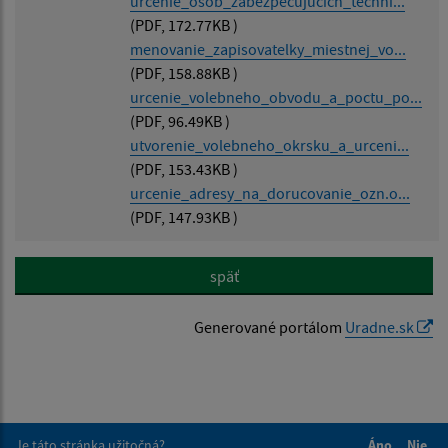
urcenie_osob_zabezpecujucich_techni...
(PDF, 172.77KB )
menovanie_zapisovatelky_miestnej_vo...
(PDF, 158.88KB )
urcenie_volebneho_obvodu_a_poctu_po...
(PDF, 96.49KB )
utvorenie_volebneho_okrsku_a_urceni...
(PDF, 153.43KB )
urcenie_adresy_na_dorucovanie_ozn.o...
(PDF, 147.93KB )
späť
Generované portálom
Uradne.sk
Je táto stránka užitočná?
Áno
Nie