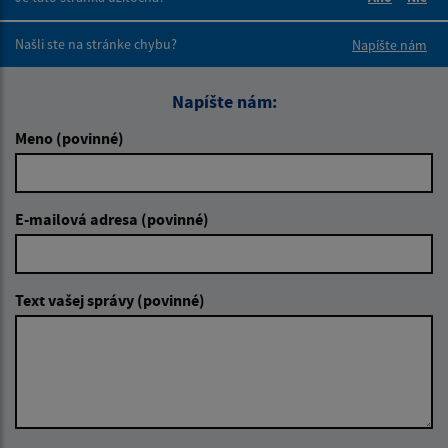
Boli tieto 
Boli 
Našli ste na stránke chybu?
Napíšte nám
Napíšte nám:
Meno (povinné)
E-mailová adresa (povinné)
Text vašej správy (povinné)