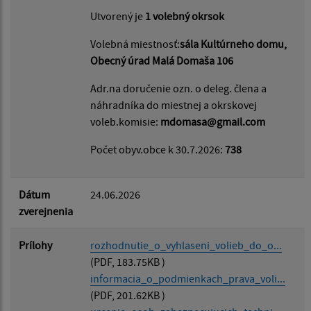
Utvorený je
1 volebný okrsok
Volebná miestnosť:
sála Kultúrneho domu,
Obecný úrad Malá Domaša 106
Adr.na doručenie ozn. o deleg. člena a
náhradníka do miestnej a okrskovej
voleb.komisie:
mdomasa@gmail.com
Počet obyv.obce k 30.7.2026:
738
Dátum
24.06.2026
zverejnenia
Prílohy
rozhodnutie_o_vyhlaseni_volieb_do_o...
(PDF, 183.75KB )
informacia_o_podmienkach_prava_voli...
(PDF, 201.62KB )