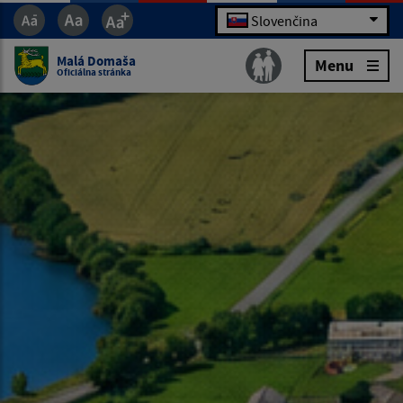
Slovenčina
Malá Domaša
Menu
Oficiálna stránka