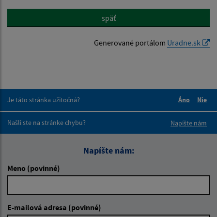
späť
Generované portálom
Uradne.sk
Je táto stránka užitočná?
Áno
Nie
Boli tieto 
Boli 
Našli ste na stránke chybu?
Napíšte nám
Napíšte nám:
Meno (povinné)
E-mailová adresa (povinné)