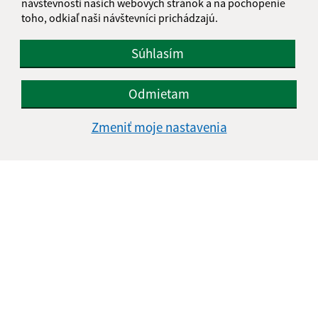
návštevnosti našich webových stránok a na pochopenie
toho, odkiaľ naši návštevníci prichádzajú.
Súhlasím
Odmietam
Zmeniť moje nastavenia
Informácie o stránke:
Vyhlásenie o prístupnosti
Autorské práva
Ochrana osobných údajov