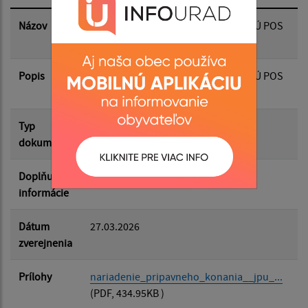
Dátum zverejnenia do:
Názov
Nariadenie prípravného konania JPÚ POS
Malá Domaša
Popis
Filtrovať
Nariadenie prípravného konania JPÚ POS
Reset
Malá Domaša
Typ
Verejné vyhlášky
dokumentu
Doplňujúce
informácie
Dátum
27.03.2026
zverejnenia
Prílohy
nariadenie_pripavneho_konania__jpu_...
(PDF, 434.95KB )