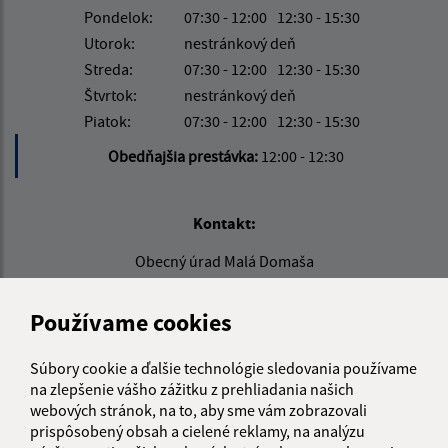
Pondelok:
07:30 - 12:00
12:30 - 15:30
Utorok:
nestránkový deň
Streda:
07:30 - 12:00
12:30 - 15:30
Štvrtok:
nestránkový deň
Piatok:
07:30 - 12:00
12:30 - 15:30
Obedňajšia prestávka:
12:00 - 12:30
Kontakt:
Obecný úrad Malá Domaša
Malá Domaša 106
094 02 Slovenská Kajňa
Používame cookies
info@maladomasa.sk
Súbory cookie a ďalšie technológie sledovania používame
+421 57 488 54 70
na zlepšenie vášho zážitku z prehliadania našich
webových stránok, na to, aby sme vám zobrazovali
IČO: 00332534
prispôsobený obsah a cielené reklamy, na analýzu