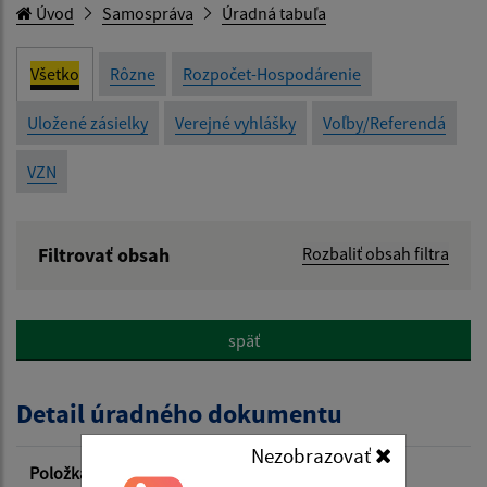
Úvod
Samospráva
Úradná tabuľa
Všetko
Rôzne
Rozpočet-Hospodárenie
Uložené zásielky
Verejné vyhlášky
Voľby/Referendá
VZN
Filtrovať obsah
Rozbaliť obsah filtra
Názov:
späť
Popis:
Detail úradného dokumentu
Dátum zverejnenia od:
Nezobrazovať
Položka
Informácia