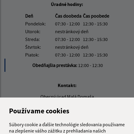
Úradné hodiny:
Deň
Čas doobeda
Čas poobede
Pondelok:
07:30 - 12:00
12:30 - 15:30
Utorok:
nestránkový deň
Streda:
07:30 - 12:00
12:30 - 15:30
Štvrtok:
nestránkový deň
Piatok:
07:30 - 12:00
12:30 - 15:30
Obedňajšia prestávka:
12:00 - 12:30
Kontakt:
Obecný úrad Malá Domaša
Malá Domaša 106
Používame cookies
094 02 Slovenská Kajňa
info@maladomasa.sk
Súbory cookie a ďalšie technológie sledovania používame
+421 57 488 54 70
na zlepšenie vášho zážitku z prehliadania našich