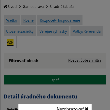
Úvod
Samospráva
Úradná tabuľa
Všetko
Rôzne
Rozpočet-Hospodárenie
Uložené zásielky
Verejné vyhlášky
Voľby/Referendá
VZN
Filtrovať obsah
Rozbaliť obsah filtra
Názov:
späť
Popis:
Detail úradného dokumentu
Dátum zverejnenia od:
Nezobrazovať
Položka
Informácia